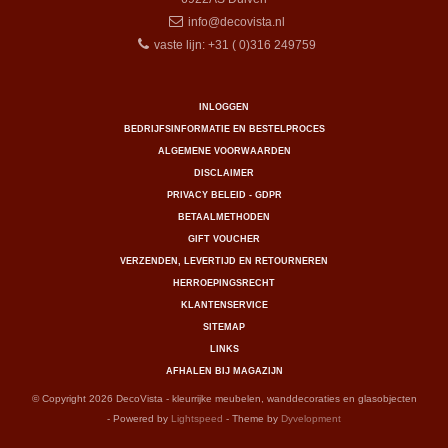
info@decovista.nl
vaste lijn: +31 ( 0)316 249759
INLOGGEN
BEDRIJFSINFORMATIE EN BESTELPROCES
ALGEMENE VOORWAARDEN
DISCLAIMER
PRIVACY BELEID - GDPR
BETAALMETHODEN
GIFT VOUCHER
VERZENDEN, LEVERTIJD EN RETOURNEREN
HERROEPINGSRECHT
KLANTENSERVICE
SITEMAP
LINKS
AFHALEN BIJ MAGAZIJN
© Copyright 2026 DecoVista - kleurrijke meubelen, wanddecoraties en glasobjecten
- Powered by
Lightspeed
- Theme by
Dyvelopment