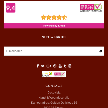
NIEUWSBRIEF
CONTACT
Decovista
Kunst & Woondecoratie
Kantooradres: Golden Delicious 16
6922AS
Duiven