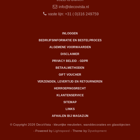
info@decovista.nl
vaste lijn: +31 ( 0)316 249759
INLOGGEN
BEDRIJFSINFORMATIE EN BESTELPROCES
ALGEMENE VOORWAARDEN
DISCLAIMER
PRIVACY BELEID - GDPR
BETAALMETHODEN
GIFT VOUCHER
VERZENDEN, LEVERTIJD EN RETOURNEREN
HERROEPINGSRECHT
KLANTENSERVICE
SITEMAP
LINKS
AFHALEN BIJ MAGAZIJN
© Copyright 2026 DecoVista - kleurrijke meubelen, wanddecoraties en glasobjecten
- Powered by
Lightspeed
- Theme by
Dyvelopment