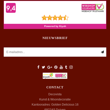
NIEUWSBRIEF
CONTACT
Decovista
Kunst & Woondecoratie
Kantooradres: Golden Delicious 16
6922AS
Duiven