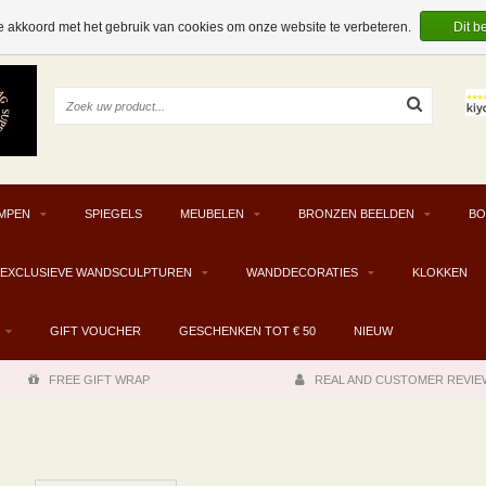
e akkoord met het gebruik van cookies om onze website te verbeteren.
Dit b
MPEN
SPIEGELS
MEUBELEN
BRONZEN BEELDEN
BO
EXCLUSIEVE WANDSCULPTUREN
WANDDECORATIES
KLOKKEN
GIFT VOUCHER
GESCHENKEN TOT € 50
NIEUW
FREE GIFT WRAP
REAL AND CUSTOMER REVIE