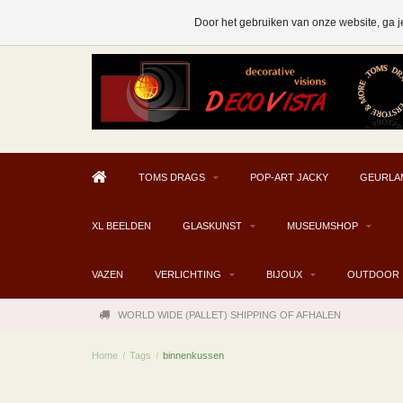
AFHALEN MOGELIJK V.A. € 300
Door het gebruiken van onze website, ga j
TOMS DRAGS
POP-ART JACKY
GEURLA
XL BEELDEN
GLASKUNST
MUSEUMSHOP
VAZEN
VERLICHTING
BIJOUX
OUTDOOR
WORLD WIDE (PALLET) SHIPPING OF AFHALEN
Home
/
Tags
/
binnenkussen