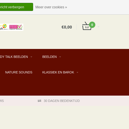
EUR
NL
INLOGGEN
REGISTREREN
ericht verbergen
Meer over cookies »
0
€0,00
DY TALK BEELDEN
BEELDEN
NATURE SOUNDS
KLASSIEK EN BAROK
WS
30 DAGEN BEDENKTIJD