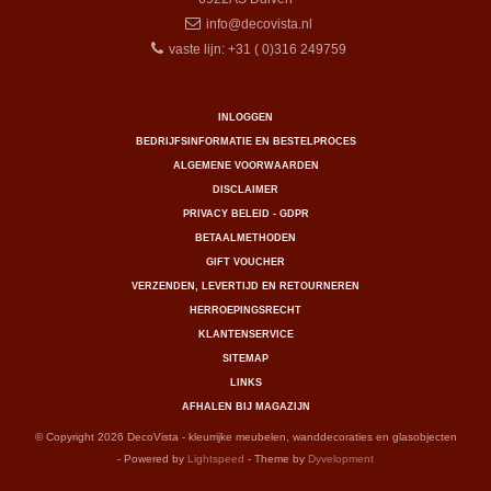
info@decovista.nl
vaste lijn: +31 ( 0)316 249759
INLOGGEN
BEDRIJFSINFORMATIE EN BESTELPROCES
ALGEMENE VOORWAARDEN
DISCLAIMER
PRIVACY BELEID - GDPR
BETAALMETHODEN
GIFT VOUCHER
VERZENDEN, LEVERTIJD EN RETOURNEREN
HERROEPINGSRECHT
KLANTENSERVICE
SITEMAP
LINKS
AFHALEN BIJ MAGAZIJN
© Copyright 2026 DecoVista - kleurrijke meubelen, wanddecoraties en glasobjecten
- Powered by
Lightspeed
- Theme by
Dyvelopment