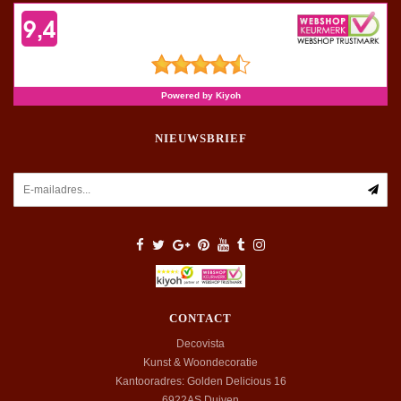
NIEUWSBRIEF
CONTACT
Decovista
Kunst & Woondecoratie
Kantooradres: Golden Delicious 16
6922AS
Duiven