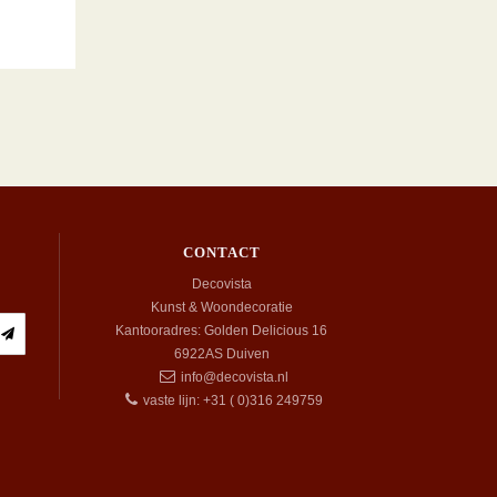
CONTACT
Decovista
Kunst & Woondecoratie
Kantooradres: Golden Delicious 16
6922AS
Duiven
info@decovista.nl
vaste lijn: +31 ( 0)316 249759