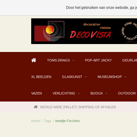
AFHALEN MOGELIJK V.A. € 300
Door het gebruiken van onze website, ga j
TOMS DRAGS
POP-ART JACKY
GEURLA
XL BEELDEN
GLASKUNST
MUSEUMSHOP
VAZEN
VERLICHTING
BIJOUX
OUTDOOR
WORLD WIDE (PALLET) SHIPPING OF AFHALEN
Home
/
Tags
/
beeldje Forchino