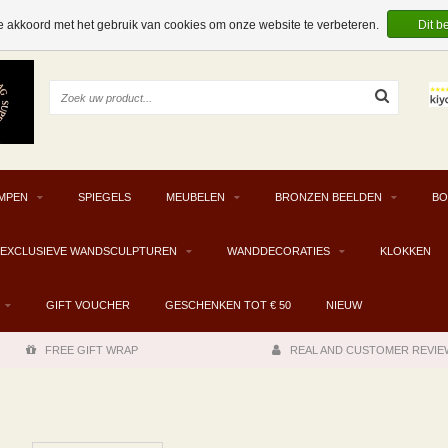
e akkoord met het gebruik van cookies om onze website te verbeteren.
Dit b
MPEN
SPIEGELS
MEUBELEN
BRONZEN BEELDEN
BO
EXCLUSIEVE WANDSCULPTUREN
WANDDECORATIES
KLOKKEN
GIFT VOUCHER
GESCHENKEN TOT € 50
NIEUW
FREE GIFT WRAP
REAL AND CUSTOMER REVIE