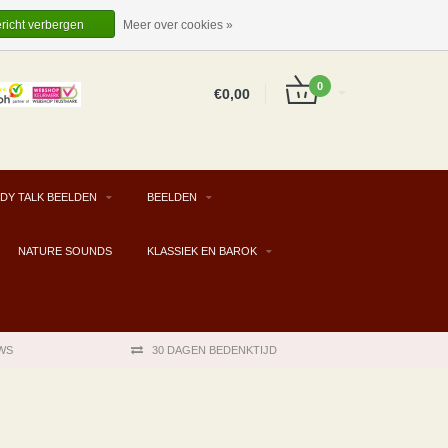
EUR
NL
INLOGGEN
REGISTREREN
ericht verbergen
Meer over cookies »
0
€0,00
DY TALK BEELDEN
BEELDEN
NATURE SOUNDS
KLASSIEK EN BAROK
WS
30 DAGEN BEDENKTIJD