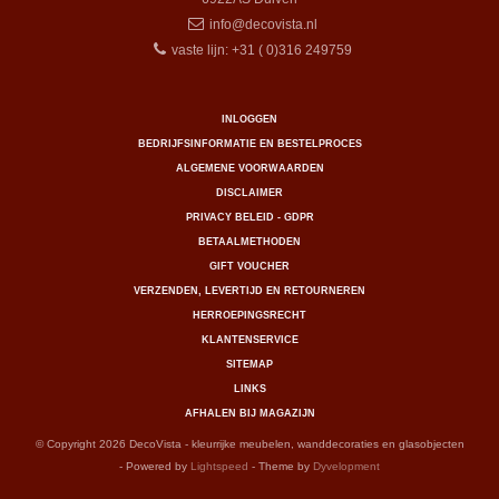
info@decovista.nl
vaste lijn: +31 ( 0)316 249759
INLOGGEN
BEDRIJFSINFORMATIE EN BESTELPROCES
ALGEMENE VOORWAARDEN
DISCLAIMER
PRIVACY BELEID - GDPR
BETAALMETHODEN
GIFT VOUCHER
VERZENDEN, LEVERTIJD EN RETOURNEREN
HERROEPINGSRECHT
KLANTENSERVICE
SITEMAP
LINKS
AFHALEN BIJ MAGAZIJN
© Copyright 2026 DecoVista - kleurrijke meubelen, wanddecoraties en glasobjecten
- Powered by
Lightspeed
- Theme by
Dyvelopment