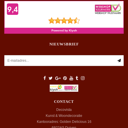
NIEUWSBRIEF
CONTACT
Decovista
Kunst & Woondecoratie
Kantooradres: Golden Delicious 16
6922AS
Duiven