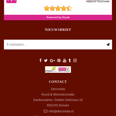
NIEUWSBRIEF
CONTACT
Decovista
Kunst & Woondecoratie
Kantooradres: Golden Delicious 16
6922AS
Duiven
info@decovista.nl