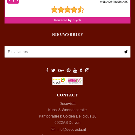
NIEUWSBRIEF
CONTACT
Decovista
Kunst & Woondecoratie
Kantooradres: Golden Delicious 16
6922AS
Duiven
info@decovista.nl