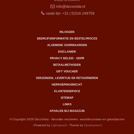
info@decovista.nl
vaste lijn: +31 ( 0)316 249759
INLOGGEN
BEDRIJFSINFORMATIE EN BESTELPROCES
ALGEMENE VOORWAARDEN
DISCLAIMER
PRIVACY BELEID - GDPR
BETAALMETHODEN
GIFT VOUCHER
VERZENDEN, LEVERTIJD EN RETOURNEREN
HERROEPINGSRECHT
KLANTENSERVICE
SITEMAP
LINKS
AFHALEN BIJ MAGAZIJN
© Copyright 2026 DecoVista - kleurrijke meubelen, wanddecoraties en glasobjecten
- Powered by
Lightspeed
- Theme by
Dyvelopment