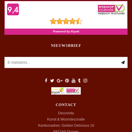
NIEUWSBRIEF
CONTACT
Decovista
Kunst & Woondecoratie
Kantooradres: Golden Delicious 16
6922AS
Duiven