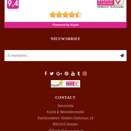
NIEUWSBRIEF
CONTACT
Decovista
Kunst & Woondecoratie
Kantooradres: Golden Delicious 16
6922AS
Duiven