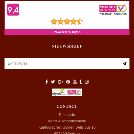
NIEUWSBRIEF
CONTACT
Decovista
Kunst & Woondecoratie
Kantooradres: Golden Delicious 16
6922AS
Duiven