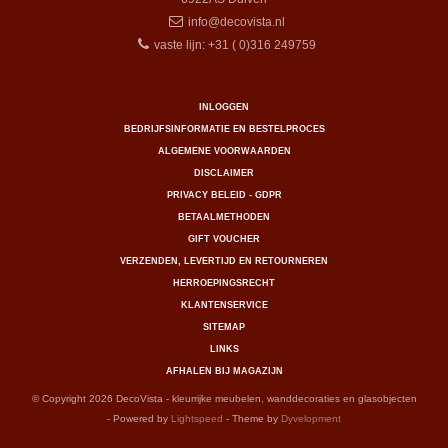
info@decovista.nl
vaste lijn: +31 ( 0)316 249759
INLOGGEN
BEDRIJFSINFORMATIE EN BESTELPROCES
ALGEMENE VOORWAARDEN
DISCLAIMER
PRIVACY BELEID - GDPR
BETAALMETHODEN
GIFT VOUCHER
VERZENDEN, LEVERTIJD EN RETOURNEREN
HERROEPINGSRECHT
KLANTENSERVICE
SITEMAP
LINKS
AFHALEN BIJ MAGAZIJN
© Copyright 2026 DecoVista - kleurrijke meubelen, wanddecoraties en glasobjecten
- Powered by
Lightspeed
- Theme by
Dyvelopment