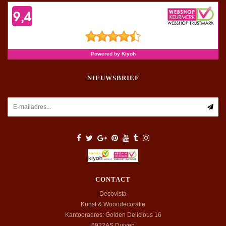
NIEUWSBRIEF
CONTACT
Decovista
Kunst & Woondecoratie
Kantooradres: Golden Delicious 16
6922AS
Duiven