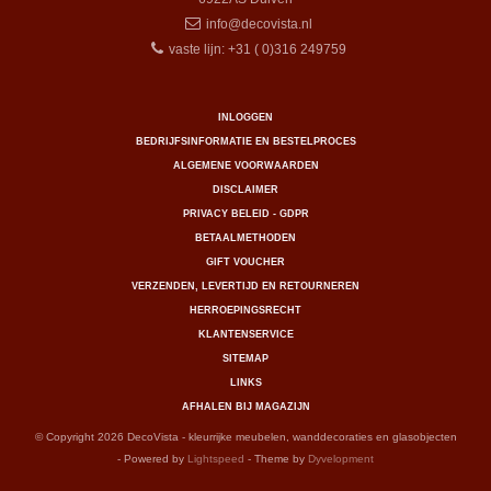
info@decovista.nl
vaste lijn: +31 ( 0)316 249759
INLOGGEN
BEDRIJFSINFORMATIE EN BESTELPROCES
ALGEMENE VOORWAARDEN
DISCLAIMER
PRIVACY BELEID - GDPR
BETAALMETHODEN
GIFT VOUCHER
VERZENDEN, LEVERTIJD EN RETOURNEREN
HERROEPINGSRECHT
KLANTENSERVICE
SITEMAP
LINKS
AFHALEN BIJ MAGAZIJN
© Copyright 2026 DecoVista - kleurrijke meubelen, wanddecoraties en glasobjecten
- Powered by
Lightspeed
- Theme by
Dyvelopment