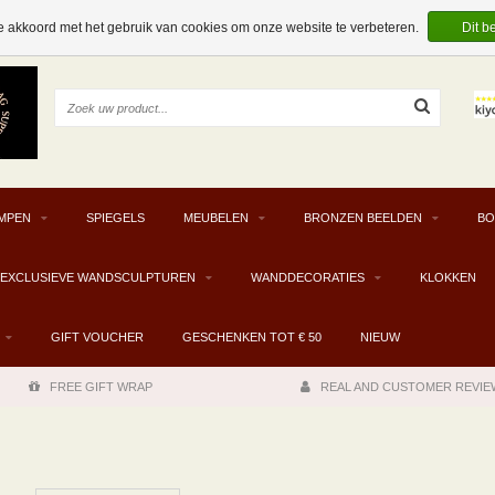
e akkoord met het gebruik van cookies om onze website te verbeteren.
Dit b
MPEN
SPIEGELS
MEUBELEN
BRONZEN BEELDEN
BO
EXCLUSIEVE WANDSCULPTUREN
WANDDECORATIES
KLOKKEN
GIFT VOUCHER
GESCHENKEN TOT € 50
NIEUW
FREE GIFT WRAP
REAL AND CUSTOMER REVIE