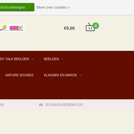
EUR
NL
INLOGGEN
REGISTREREN
ericht verbergen
Meer over cookies »
0
€0,00
DY TALK BEELDEN
BEELDEN
NATURE SOUNDS
KLASSIEK EN BAROK
WS
30 DAGEN BEDENKTIJD