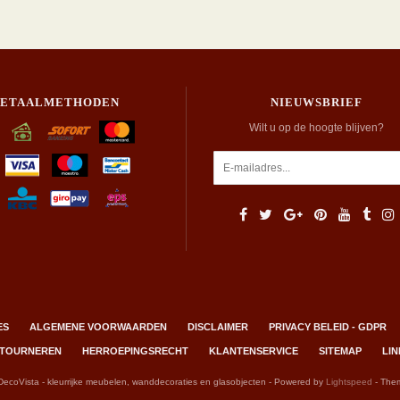
BETAALMETHODEN
NIEUWSBRIEF
Wilt u op de hoogte blijven?
ES
ALGEMENE VOORWAARDEN
DISCLAIMER
PRIVACY BELEID - GDPR
RETOURNEREN
HERROEPINGSRECHT
KLANTENSERVICE
SITEMAP
LIN
DecoVista - kleurrijke meubelen, wanddecoraties en glasobjecten - Powered by
Lightspeed
- The