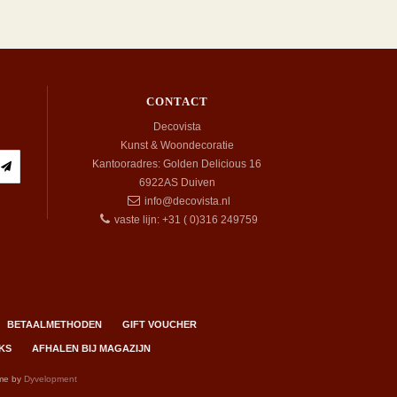
CONTACT
Decovista
Kunst & Woondecoratie
Kantooradres: Golden Delicious 16
6922AS
Duiven
info@decovista.nl
vaste lijn: +31 ( 0)316 249759
BETAALMETHODEN
GIFT VOUCHER
KS
AFHALEN BIJ MAGAZIJN
me by
Dyvelopment