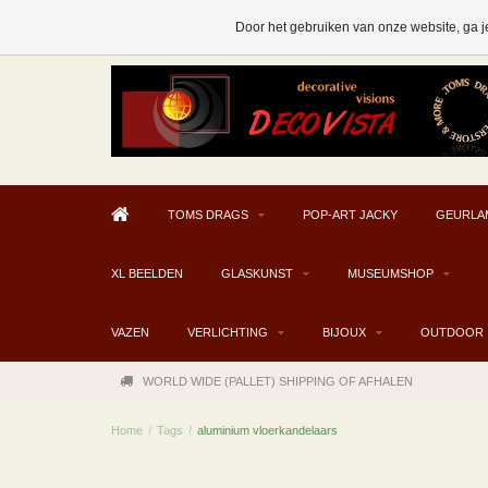
AFHALEN MOGELIJK V.A. € 300
Door het gebruiken van onze website, ga j
TOMS DRAGS
POP-ART JACKY
GEURLA
XL BEELDEN
GLASKUNST
MUSEUMSHOP
VAZEN
VERLICHTING
BIJOUX
OUTDOOR
WORLD WIDE (PALLET) SHIPPING OF AFHALEN
Home
/
Tags
/
aluminium vloerkandelaars