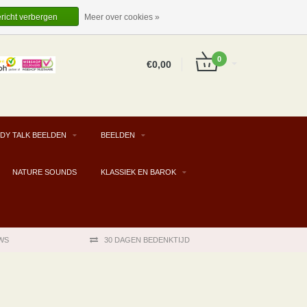
EUR
NL
INLOGGEN
REGISTREREN
ericht verbergen
Meer over cookies »
0
€0,00
DY TALK BEELDEN
BEELDEN
NATURE SOUNDS
KLASSIEK EN BAROK
WS
30 DAGEN BEDENKTIJD