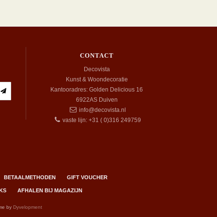
CONTACT
Decovista
Kunst & Woondecoratie
Kantooradres: Golden Delicious 16
6922AS
Duiven
info@decovista.nl
vaste lijn: +31 ( 0)316 249759
BETAALMETHODEN
GIFT VOUCHER
KS
AFHALEN BIJ MAGAZIJN
me by
Dyvelopment