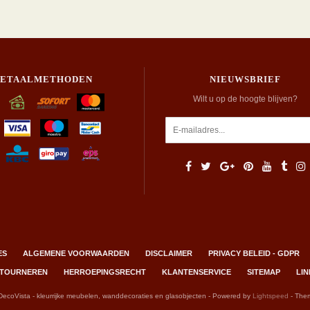
BETAALMETHODEN
NIEUWSBRIEF
Wilt u op de hoogte blijven?
ES
ALGEMENE VOORWAARDEN
DISCLAIMER
PRIVACY BELEID - GDPR
RETOURNEREN
HERROEPINGSRECHT
KLANTENSERVICE
SITEMAP
LIN
DecoVista - kleurrijke meubelen, wanddecoraties en glasobjecten - Powered by
Lightspeed
- The