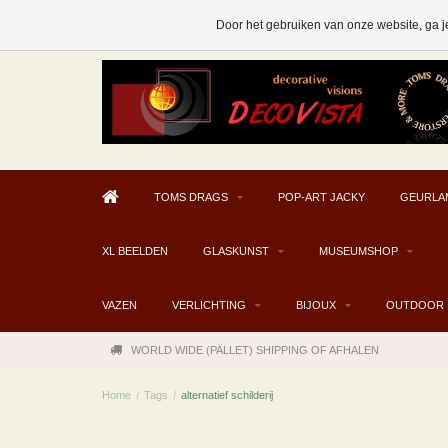
AFHALEN MOGELIJK V.A. € 300
Door het gebruiken van onze website, ga j
TOMS DRAGS
POP-ART JACKY
GEURLA
XL BEELDEN
GLASKUNST
MUSEUMSHOP
VAZEN
VERLICHTING
BIJOUX
OUTDOOR
WORLD WIDE (PALLET) SHIPPING OF AFHALEN
Home
/
Tags
/
alternatief schilderij