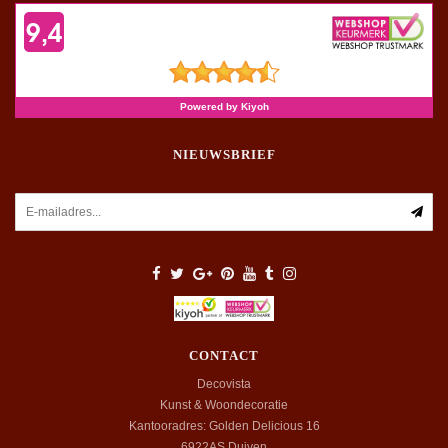
NIEUWSBRIEF
CONTACT
Decovista
Kunst & Woondecoratie
Kantooradres: Golden Delicious 16
6922AS
Duiven