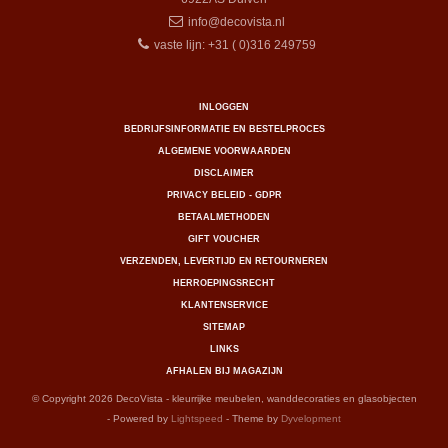
info@decovista.nl
vaste lijn: +31 ( 0)316 249759
INLOGGEN
BEDRIJFSINFORMATIE EN BESTELPROCES
ALGEMENE VOORWAARDEN
DISCLAIMER
PRIVACY BELEID - GDPR
BETAALMETHODEN
GIFT VOUCHER
VERZENDEN, LEVERTIJD EN RETOURNEREN
HERROEPINGSRECHT
KLANTENSERVICE
SITEMAP
LINKS
AFHALEN BIJ MAGAZIJN
© Copyright 2026 DecoVista - kleurrijke meubelen, wanddecoraties en glasobjecten
- Powered by
Lightspeed
- Theme by
Dyvelopment