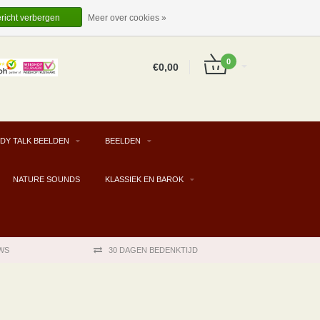
EUR
NL
INLOGGEN
REGISTREREN
ericht verbergen
Meer over cookies »
0
€0,00
DY TALK BEELDEN
BEELDEN
NATURE SOUNDS
KLASSIEK EN BAROK
WS
30 DAGEN BEDENKTIJD