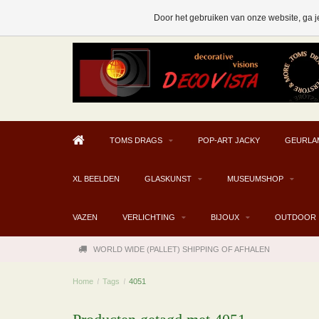
AFHALEN MOGELIJK V.A. € 300
Door het gebruiken van onze website, ga j
TOMS DRAGS
POP-ART JACKY
GEURLA
XL BEELDEN
GLASKUNST
MUSEUMSHOP
VAZEN
VERLICHTING
BIJOUX
OUTDOOR
WORLD WIDE (PALLET) SHIPPING OF AFHALEN
Home
/
Tags
/
4051