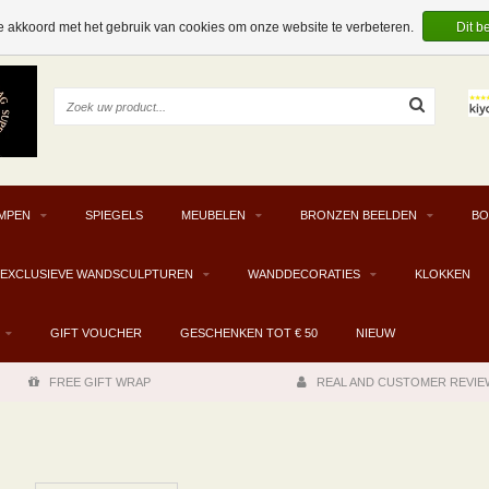
e akkoord met het gebruik van cookies om onze website te verbeteren.
Dit b
MPEN
SPIEGELS
MEUBELEN
BRONZEN BEELDEN
BO
EXCLUSIEVE WANDSCULPTUREN
WANDDECORATIES
KLOKKEN
GIFT VOUCHER
GESCHENKEN TOT € 50
NIEUW
FREE GIFT WRAP
REAL AND CUSTOMER REVIE