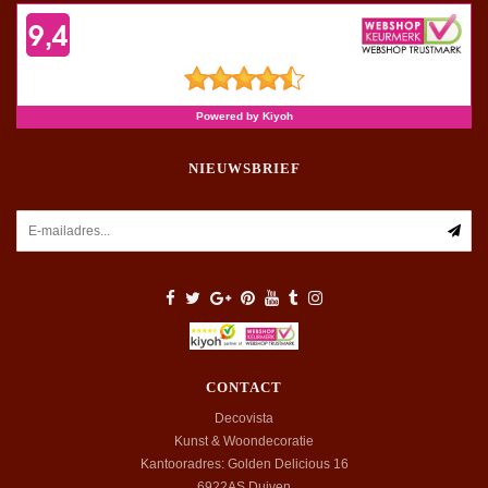
NIEUWSBRIEF
CONTACT
Decovista
Kunst & Woondecoratie
Kantooradres: Golden Delicious 16
6922AS
Duiven