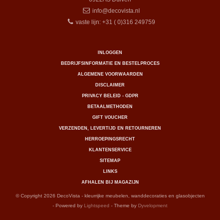
info@decovista.nl
vaste lijn: +31 ( 0)316 249759
INLOGGEN
BEDRIJFSINFORMATIE EN BESTELPROCES
ALGEMENE VOORWAARDEN
DISCLAIMER
PRIVACY BELEID - GDPR
BETAALMETHODEN
GIFT VOUCHER
VERZENDEN, LEVERTIJD EN RETOURNEREN
HERROEPINGSRECHT
KLANTENSERVICE
SITEMAP
LINKS
AFHALEN BIJ MAGAZIJN
© Copyright 2026 DecoVista - kleurrijke meubelen, wanddecoraties en glasobjecten
- Powered by
Lightspeed
- Theme by
Dyvelopment