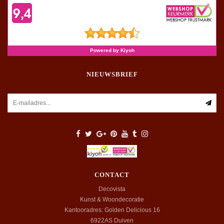
NIEUWSBRIEF
CONTACT
Decovista
Kunst & Woondecoratie
Kantooradres: Golden Delicious 16
6922AS
Duiven