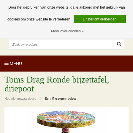
EUR
NL
0 Artikelen
Door het gebruiken van onze website, ga je akkoord met het gebruik van
cookies om onze website te verbeteren.
Dit bericht verbergen
Meer over cookies »
MENU
Toms Drag Ronde bijzettafel,
driepoot
Nog niet gewaardeerd
|
Schrijf je eigen review