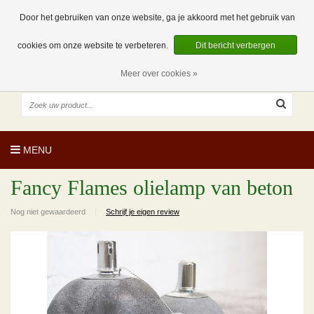
EUR
NL
0 Artikelen
Door het gebruiken van onze website, ga je akkoord met het gebruik van
cookies om onze website te verbeteren.
Dit bericht verbergen
Meer over cookies »
MENU
Fancy Flames olielamp van beton
Nog niet gewaardeerd
|
Schrijf je eigen review