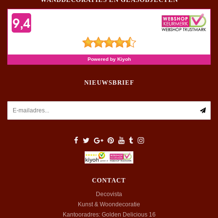
NIEUWSBRIEF
CONTACT
Decovista
Kunst & Woondecoratie
Kantooradres: Golden Delicious 16