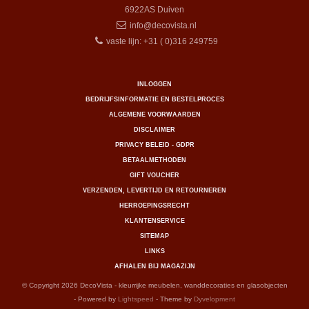
6922AS
Duiven
info@decovista.nl
vaste lijn: +31 ( 0)316 249759
INLOGGEN
BEDRIJFSINFORMATIE EN BESTELPROCES
ALGEMENE VOORWAARDEN
DISCLAIMER
PRIVACY BELEID - GDPR
BETAALMETHODEN
GIFT VOUCHER
VERZENDEN, LEVERTIJD EN RETOURNEREN
HERROEPINGSRECHT
KLANTENSERVICE
SITEMAP
LINKS
AFHALEN BIJ MAGAZIJN
© Copyright 2026 DecoVista - kleurrijke meubelen, wanddecoraties en glasobjecten
- Powered by
Lightspeed
- Theme by
Dyvelopment