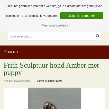
EUR
NL
0 Artikelen
Door het gebruiken van onze website, ga je akkoord met het gebruik van
cookies om onze website te verbeteren.
Dit bericht verbergen
Meer over cookies »
MENU
Frith Sculptuur hond Amber met
puppy
Nog niet gewaardeerd
|
Schrijf je eigen review