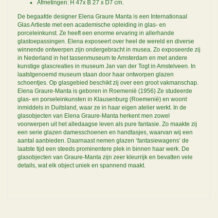
Afmetingen: H 47x B 27 x D7 cm.
De begaafde designer Elena Graure Manta is een Internationaal
Glas Artieste met een academische opleiding in glas- en
porceleinkunst. Ze heeft een enorme ervaring in allerhande
glastoepassingen. Elena exposeert over heel de wereld en diverse
winnende ontwerpen zijn ondergebracht in musea. Zo exposeerde zij
in Nederland in het tassenmuseum te Amsterdam en met andere
kunstige glascreaties in museum Jan van der Togt in Amstelveen. In
laatstgenoemd museum staan door haar ontworpen glazen
schoentjes. Op glasgebied beschikt zij over een groot vakmanschap.
Elena Graure-Manta is geboren in Roemenië (1956) Ze studeerde
glas- en porseleinkunsten in Klausenburg (Roemenië) en woont
inmiddels in Duitsland, waar ze in haar eigen atelier werkt. In de
glasobjecten van Elena Graure-Manta herkent men zowel
voorwerpen uit het alledaagse leven als pure fantasie. Zo maakte zij
een serie glazen damesschoenen en handtasjes, waarvan wij een
aantal aanbieden. Daarnaast nemen glazen ‘fantasiewagens’ de
laatste tijd een steeds prominentere plek in binnen haar werk. De
glasobjecten van Graure-Manta zijn zeer kleurrijk en bevatten vele
details, wat elk object uniek en spannend maakt.