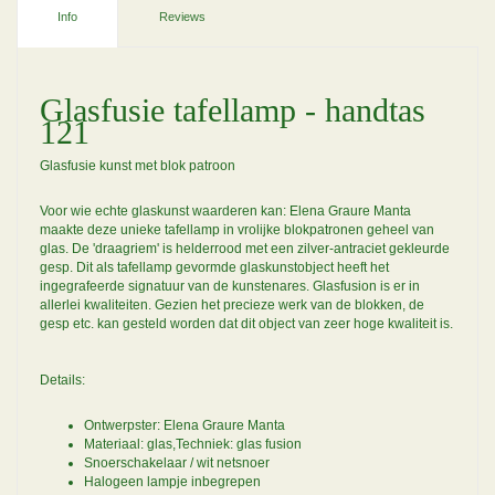
Info
Reviews
Glasfusie tafellamp - handtas
121
Glasfusie kunst met blok patroon
Voor wie echte glaskunst waarderen kan: Elena Graure Manta
maakte deze unieke tafellamp in vrolijke blokpatronen geheel van
glas. De 'draagriem' is helderrood met een zilver-antraciet gekleurde
gesp. Dit als tafellamp gevormde glaskunstobject heeft het
ingegrafeerde signatuur van de kunstenares. Glasfusion is er in
allerlei kwaliteiten. Gezien het precieze werk van de blokken, de
gesp etc. kan gesteld worden dat dit object van zeer hoge kwaliteit is.
Details:
Ontwerpster: Elena Graure Manta
Materiaal: glas,Techniek: glas fusion
Snoerschakelaar / wit netsnoer
Halogeen lampje inbegrepen