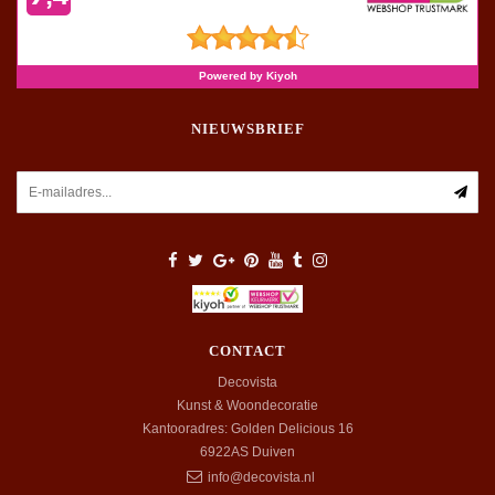
NIEUWSBRIEF
CONTACT
Decovista
Kunst & Woondecoratie
Kantooradres: Golden Delicious 16
6922AS
Duiven
info@decovista.nl