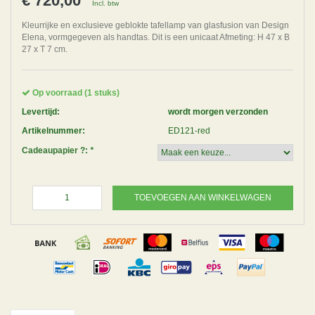
€ 720,00
Incl. btw
Kleurrijke en exclusieve geblokte tafellamp van glasfusion van Design
Elena, vormgegeven als handtas. Dit is een unicaat Afmeting: H 47 x B
27 x T 7 cm.
Op voorraad (1 stuks)
Levertijd:
wordt morgen verzonden
Artikelnummer:
ED121-red
Cadeaupapier ?:
*
TOEVOEGEN AAN WINKELWAGEN