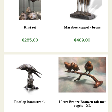
Kiwi set
Maraboe koppel - brons
€285,00
€489,00
Raaf op boomstronk
L' Art Bronze Bronzen tak met
vogels - XL