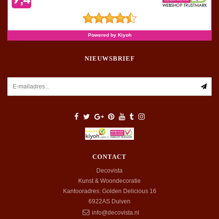
NIEUWSBRIEF
CONTACT
Decovista
Kunst & Woondecoratie
Kantooradres: Golden Delicious 16
6922AS
Duiven
info@decovista.nl