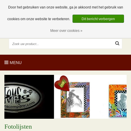
EUR
NL
0 Artikelen
Door het gebruiken van onze website, ga je akkoord met het gebruik van
cookies om onze website te verbeteren.
Dit bericht verbergen
Meer over cookies »
MENU
Fotolijsten