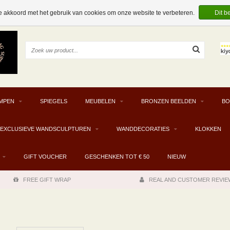
e akkoord met het gebruik van cookies om onze website te verbeteren.
Dit b
MPEN
SPIEGELS
MEUBELEN
BRONZEN BEELDEN
BO
EXCLUSIEVE WANDSCULPTUREN
WANDDECORATIES
KLOKKEN
GIFT VOUCHER
GESCHENKEN TOT € 50
NIEUW
FREE GIFT WRAP
REAL AND CUSTOMER REVIE