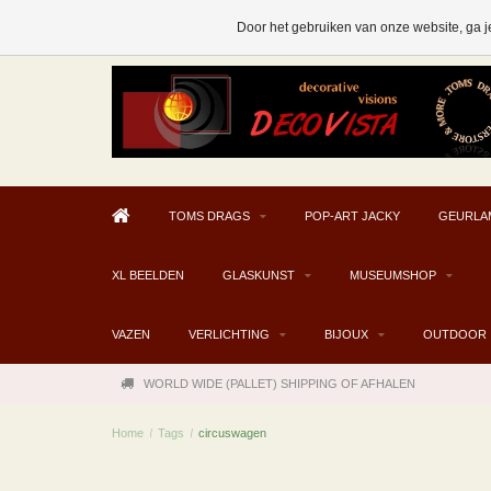
AFHALEN MOGELIJK V.A. € 300
Door het gebruiken van onze website, ga j
TOMS DRAGS
POP-ART JACKY
GEURLA
XL BEELDEN
GLASKUNST
MUSEUMSHOP
VAZEN
VERLICHTING
BIJOUX
OUTDOOR
WORLD WIDE (PALLET) SHIPPING OF AFHALEN
Home
/
Tags
/
circuswagen