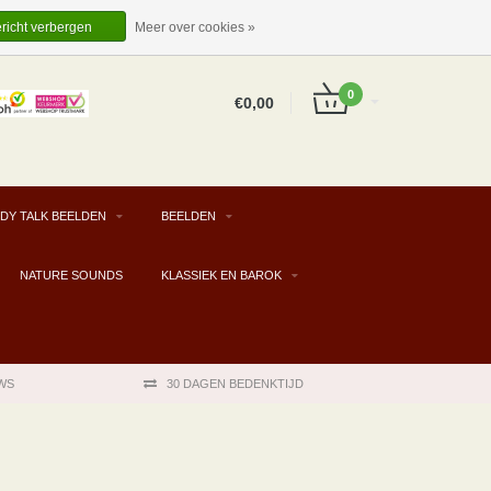
EUR
NL
INLOGGEN
REGISTREREN
ericht verbergen
Meer over cookies »
0
€0,00
DY TALK BEELDEN
BEELDEN
NATURE SOUNDS
KLASSIEK EN BAROK
WS
30 DAGEN BEDENKTIJD