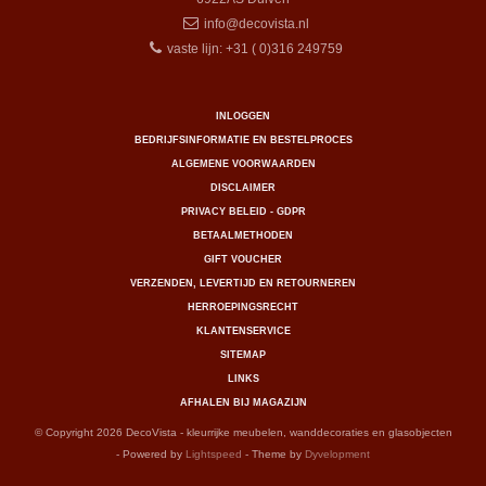
info@decovista.nl
vaste lijn: +31 ( 0)316 249759
INLOGGEN
BEDRIJFSINFORMATIE EN BESTELPROCES
ALGEMENE VOORWAARDEN
DISCLAIMER
PRIVACY BELEID - GDPR
BETAALMETHODEN
GIFT VOUCHER
VERZENDEN, LEVERTIJD EN RETOURNEREN
HERROEPINGSRECHT
KLANTENSERVICE
SITEMAP
LINKS
AFHALEN BIJ MAGAZIJN
© Copyright 2026 DecoVista - kleurrijke meubelen, wanddecoraties en glasobjecten
- Powered by
Lightspeed
- Theme by
Dyvelopment