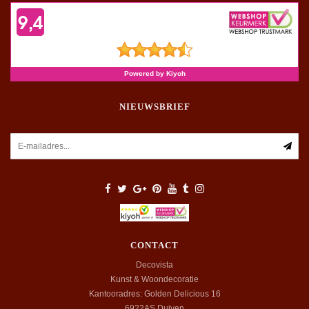
NIEUWSBRIEF
CONTACT
Decovista
Kunst & Woondecoratie
Kantooradres: Golden Delicious 16
6922AS
Duiven