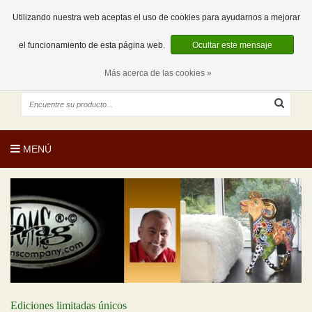
EUR
ES
0 Artículos
Utilizando nuestra web aceptas el uso de cookies para ayudarnos a mejorar
el funcionamiento de esta página web.
Ocultar este mensaje
Más acerca de las cookies »
MENÚ
Ediciones limitadas únicos