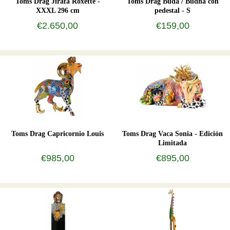
Toms Drag Jirafa Roxette -
Toms Drag Buda / Budha con
XXXL 296 cm
pedestal - S
€2.650,00
€159,00
Toms Drag Capricornio Louis
Toms Drag Vaca Sonia - Edición
Limitada
€985,00
€895,00