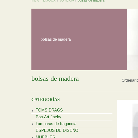
Inicio
/
BIJOUX
/
JOYERÍA
/
bolsas de madera
bolsas de madera
bolsas de madera
Ordenar p
CATEGORÍAS
TOMS DRAGS
Pop-Art Jacky
Lamparas de fragancia
ESPEJOS DE DISEÑO
MUEBLES