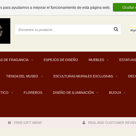
EUR
es para ayudarnos a mejorar el funcionamiento de esta página web.
Ocultar
S DE FRAGANCIA
ESPEJOS DE DISEÑO
MUEBLES
ESTATUAS
TIENDA DEL MUSEO
ESCULTURAS MURALES EXCLUSIVAS
DEC
NTICO
FLOREROS
DISEÑO DE ILUMINACIÓN
BIJOUX
FREE GIFT WRAP
REAL AND CUSTOMER REVIE