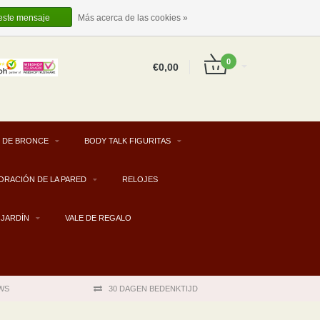
ES
INICIAR SESIÓN
REGISTRARSE
 este mensaje
Más acerca de las cookies »
0
€0,00
 DE BRONCE
BODY TALK FIGURITAS
ORACIÓN DE LA PARED
RELOJES
JARDÍN
VALE DE REGALO
WS
30 DAGEN BEDENKTIJD