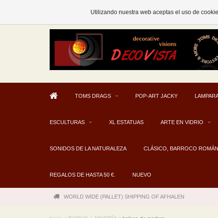
AFHALEN MOGELIJK V.A. € 300
Utilizando nuestra web aceptas el uso de cooki
TOMS DRAGS
POP-ART JACKY
LAMPARA
ESCULTURAS
XL ESTATUAS
ARTE EN VIDRIO
SONIDOS DE LA NATURALEZA
CLÁSICO, BARROCO ROMÁ
REGALOS DE HASTA 50 €.
NUEVO
WORLD WIDE (PALLET) SHIPPING OF AFHALEN