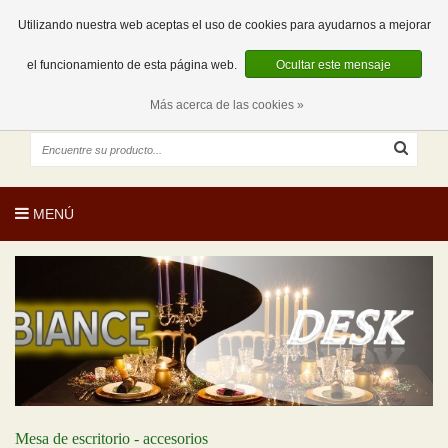
EUR
ES
0 Artículos
Utilizando nuestra web aceptas el uso de cookies para ayudarnos a mejorar
el funcionamiento de esta página web.
Ocultar este mensaje
Más acerca de las cookies »
MENÚ
Mesa de escritorio - accesorios