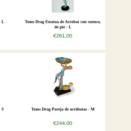
- L
Toms Drag Estatua de Acrobat con cuenco,
de pie - L
€261,00
- S
Toms Drag Pareja de acróbatas - M
€244,00