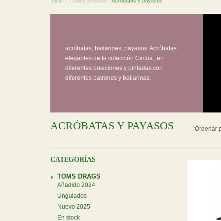
Inicio
/
TOMS DRAGS
/
Acróbatas y payasos
acróbatas, bailarines, payasos. Acróbatas
elegantes de la colección Circus , en
diferentes posiciones y pintadas con
diferentes patrones y bailarinas.
ACRÓBATAS Y PAYASOS
Ordenar p
CATEGORÍAS
TOMS DRAGS
Añadido 2024
Ungulados
Nuevo 2025
En stock