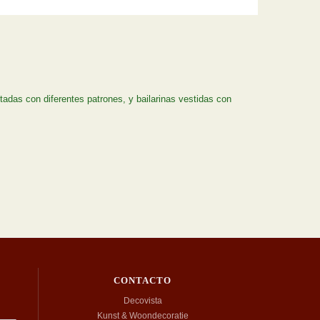
tadas con diferentes patrones, y bailarinas vestidas con
CONTACTO
Decovista
Kunst & Woondecoratie