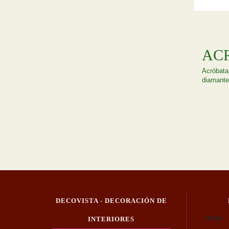
AC
Acróbatas
diamante
DECOVISTA - DECORACIÓN DE
INTERIORES