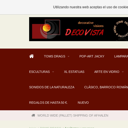
AFHALEN MOGELIJK V.A. € 300
Utilizando nuestra web aceptas el uso de cooki
TOMS DRAGS
POP-ART JACKY
LAMPARA
ESCULTURAS
XL ESTATUAS
ARTE EN VIDRIO
SONIDOS DE LA NATURALEZA
CLÁSICO, BARROCO ROMÁ
REGALOS DE HASTA 50 €.
NUEVO
WORLD WIDE (PALLET) SHIPPING OF AFHALEN