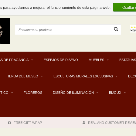
EUR
es para ayudarnos a mejorar el funcionamiento de esta página web.
Ocultar
S DE FRAGANCIA
ESPEJOS DE DISEÑO
MUEBLES
ESTATUAS
TIENDA DEL MUSEO
ESCULTURAS MURALES EXCLUSIVAS
DEC
NTICO
FLOREROS
DISEÑO DE ILUMINACIÓN
BIJOUX
FREE GIFT WRAP
REAL AND CUSTOMER REVIE