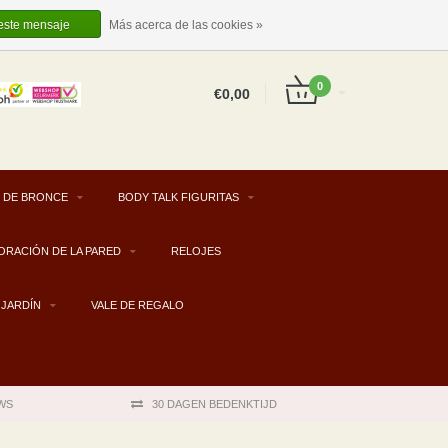
ES
INICIAR SESIÓN
REGISTRARSE
 este mensaje
Más acerca de las cookies »
0
€0,00
 DE BRONCE
BODY TALK FIGURITAS
ORACIÓN DE LA PARED
RELOJES
JARDÍN
VALE DE REGALO
WS
30 DAGEN BEDENKTIJD