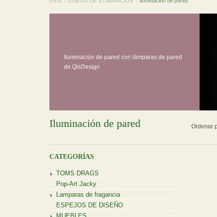
Inicio
/
DISEÑO DE ILUMINACIÓN
/
Iluminación de pared
Iluminación de pared con lámparas de pared
de QisDesign
Iluminación de pared
Ordenar p
CATEGORÍAS
TOMS DRAGS
Pop-Art Jacky
Lamparas de fragancia
ESPEJOS DE DISEÑO
MUEBLES