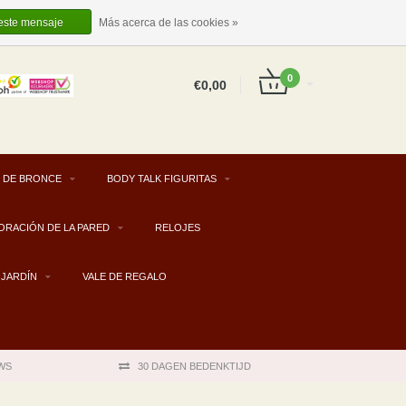
ES
INICIAR SESIÓN
REGISTRARSE
 este mensaje
Más acerca de las cookies »
0
€0,00
 DE BRONCE
BODY TALK FIGURITAS
ORACIÓN DE LA PARED
RELOJES
JARDÍN
VALE DE REGALO
WS
30 DAGEN BEDENKTIJD