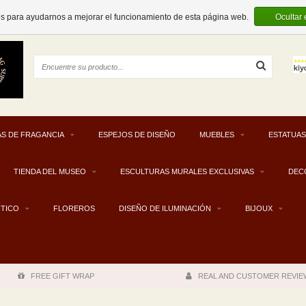
EUR
es para ayudarnos a mejorar el funcionamiento de esta página web.
Ocultar
S DE FRAGANCIA
ESPEJOS DE DISEÑO
MUEBLES
ESTATUAS
TIENDA DEL MUSEO
ESCULTURAS MURALES EXCLUSIVAS
DEC
NTICO
FLOREROS
DISEÑO DE ILUMINACIÓN
BIJOUX
FREE GIFT WRAP
REAL AND CUSTOMER REVIE