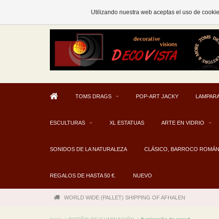
AFHALEN MOGELIJK V.A. € 300
Utilizando nuestra web aceptas el uso de cooki
TOMS DRAGS
POP-ART JACKY
LAMPARA
ESCULTURAS
XL ESTATUAS
ARTE EN VIDRIO
SONIDOS DE LA NATURALEZA
CLÁSICO, BARROCO ROMÁ
REGALOS DE HASTA 50 €.
NUEVO
WORLD WIDE (PALLET) SHIPPING OF AFHALEN