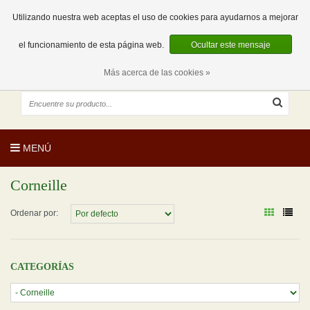
EUR
ES
0 Artículos
Utilizando nuestra web aceptas el uso de cookies para ayudarnos a mejorar
el funcionamiento de esta página web.
Ocultar este mensaje
Más acerca de las cookies »
MENÚ
Corneille
Ordenar por:
CATEGORÍAS