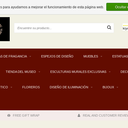
EUR
es para ayudarnos a mejorar el funcionamiento de esta página web.
Ocultar
S DE FRAGANCIA
ESPEJOS DE DISEÑO
MUEBLES
ESTATUAS
TIENDA DEL MUSEO
ESCULTURAS MURALES EXCLUSIVAS
DEC
NTICO
FLOREROS
DISEÑO DE ILUMINACIÓN
BIJOUX
FREE GIFT WRAP
REAL AND CUSTOMER REVIE