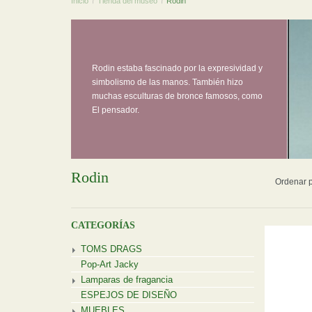
Inicio
/
Tienda del museo
/
Rodin
Rodin estaba fascinado por la expresividad y
simbolismo de las manos. También hizo
muchas esculturas de bronce famosos, como
El pensador.
Rodin
Ordenar p
CATEGORÍAS
TOMS DRAGS
Pop-Art Jacky
Lamparas de fragancia
ESPEJOS DE DISEÑO
MUEBLES