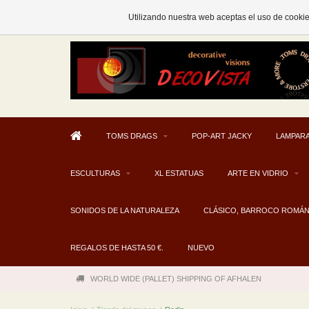
AFHALEN MOGELIJK V.A. € 300
Utilizando nuestra web aceptas el uso de cooki
TOMS DRAGS
POP-ART JACKY
LAMPARA
ESCULTURAS
XL ESTATUAS
ARTE EN VIDRIO
SONIDOS DE LA NATURALEZA
CLÁSICO, BARROCO ROMÁ
REGALOS DE HASTA 50 €.
NUEVO
WORLD WIDE (PALLET) SHIPPING OF AFHALEN