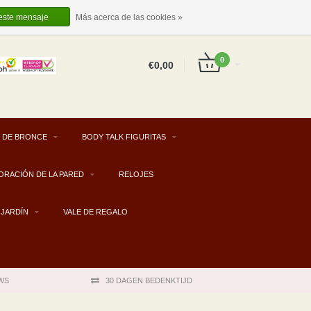
ES
INICIAR SESIÓN
REGISTRARSE
 este mensaje
Más acerca de las cookies »
0
€0,00
 DE BRONCE
BODY TALK FIGURITAS
ORACIÓN DE LA PARED
RELOJES
JARDÍN
VALE DE REGALO
WS
30 DAGEN BEDENKTIJD