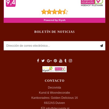
BOLETÍN DE NOTICIAS
CONTACTO
Decovista
Kunst & Woondecoratie
Kantooradres: Golden Delicious 16
6922AS
Duiven
info@decovista.nl