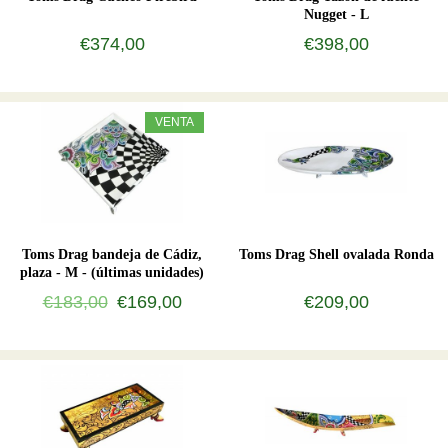
Nugget - L
€374,00
€398,00
VENTA
Toms Drag bandeja de Cádiz,
Toms Drag Shell ovalada Ronda
plaza - M - (últimas unidades)
€183,00
€169,00
€209,00