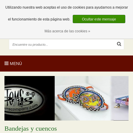
EUR
ES
0 Artículos
Utilizando nuestra web aceptas el uso de cookies para ayudarnos a mejorar
el funcionamiento de esta página web.
Ocultar este mensaje
Más acerca de las cookies »
MENÚ
Bandejas y cuencos