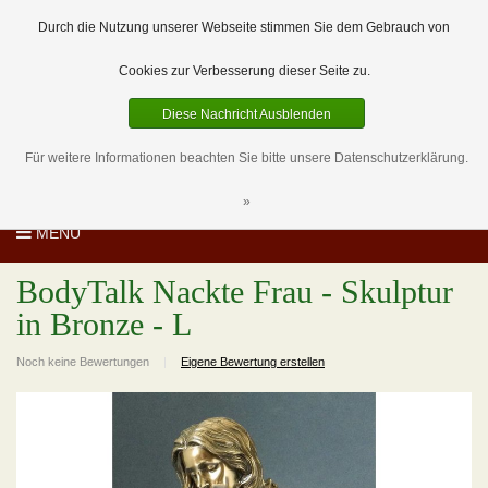
EUR
DE
0 Artikel
Durch die Nutzung unserer Webseite stimmen Sie dem Gebrauch von
Cookies zur Verbesserung dieser Seite zu.
Diese Nachricht Ausblenden
Für weitere Informationen beachten Sie bitte unsere Datenschutzerklärung.
»
MENU
BodyTalk Nackte Frau - Skulptur
in Bronze - L
Noch keine Bewertungen
|
Eigene Bewertung erstellen