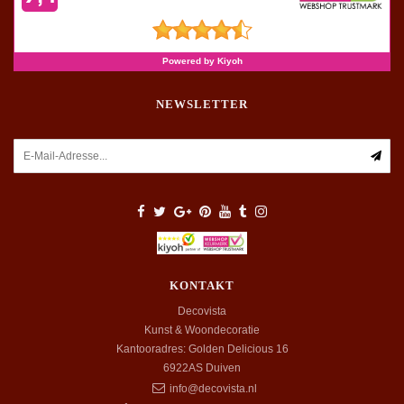
NEWSLETTER
KONTAKT
Decovista
Kunst & Woondecoratie
Kantooradres: Golden Delicious 16
6922AS
Duiven
info@decovista.nl