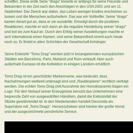
schaffen. Diese erste Serie “drags” kreierte er anfangs für seine Freunde und
Bekannten in der Zeit nach den Anschlägen in den USA 2001 und am 11.
September. Der Zweck war dabei, das Leben weniger trostlos erscheinen zu
lassen und die Menschen aufzuheitern. Das war ein Volltreffer. Seine “drags”
kamen derart gut an, dass er sie ausstellte. Ermutigt durch die positiven
Reaktionen, machte er sich dann an die reguläre Herstellung seiner “drags”
und bot sie zum Kauf an. Durch den Erfolg seiner Ausstellungen machte er
sich international einen Namen, und seine Bekanntheit nimmt auch heute
noch zu. Er findet in allen Schichten der Gesellschaft Anhänger.
Seine Entwürfe “Toms Drag” werden jetzt in tonangebenden europäischen
Städten wie Barcelona, Paris, Mailand und Rom verkauft. Aber auch
außerhalb Europas ist die Kollektion in einigen Ländern erhältlich.
Toms Drag ist ein geschützter Markenname, was bedeutet, dass
Nachahmungen weltweit untersagt sind und „Raubkopierer“ rechtlich verfolgt
werden. Die echten Toms Drag (mit Ausnahme der Horoskopserie) tragen ein
Logo. Für den Verkauf seiner Erzeugnisse benutzt das Unternehmen eine
begrenzte Zahl von ausgewählten Händlern, damit die Exklusivität der
Stücke gewährleistet ist. In den Niederlanden handelt Decovista als
Superstore mit „Toms Drags“. Hervorzuheben sind hierbei der große Vorrat
und der ausgezeichnete persönliche Service.