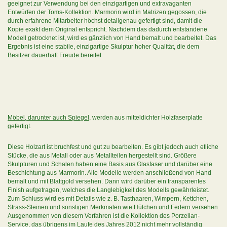
geeignet zur Verwendung bei den einzigartigen und extravaganten
Entwürfen der Toms-Kollektion. Marmorin wird in Matrizen gegossen, die
durch erfahrene Mitarbeiter höchst detailgenau gefertigt sind, damit die
Kopie exakt dem Original entspricht. Nachdem das dadurch entstandene
Modell getrocknet ist, wird es gänzlich von Hand bemalt und bearbeitet. Das
Ergebnis ist eine stabile, einzigartige Skulptur hoher Qualität, die dem
Besitzer dauerhaft Freude bereitet.
Möbel, darunter auch Spiegel
, werden aus mitteldichter Holzfaserplatte
gefertigt.
Diese Holzart ist bruchfest und gut zu bearbeiten. Es gibt jedoch auch etliche
Stücke, die aus Metall oder aus Metallteilen hergestellt sind. Größere
Skulpturen und Schalen haben eine Basis aus Glasfaser und darüber eine
Beschichtung aus Marmorin. Alle Modelle werden anschließend von Hand
bemalt und mit Blattgold versehen. Dann wird darüber ein transparentes
Finish aufgetragen, welches die Langlebigkeit des Modells gewährleistet.
Zum Schluss wird es mit Details wie z. B. Tasthaaren, Wimpern, Kettchen,
Strass-Steinen und sonstigen Merkmalen wie Hütchen und Federn versehen.
Ausgenommen von diesem Verfahren ist die Kollektion des Porzellan-
Service, das übrigens im Laufe des Jahres 2012 nicht mehr vollständig