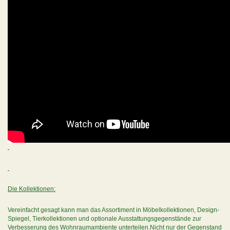
Die Kollektionen:
Vereinfacht gesagt kann man das Assortiment in Möbelkollektionen, Design-
Spiegel, Tierkollektionen und optionale Ausstattungsgegenstände zur
Verbesserung des Wohnraumambiente unterteilen.Nicht nur der Gegenstand