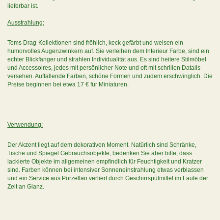
lieferbar ist.
Ausstrahlung:
Toms Drag-Kollektionen sind fröhlich, keck gefärbt und weisen ein
humorvolles Augenzwinkern auf. Sie verleihen dem Interieur Farbe, sind ein
echter Blickfänger und strahlen Individualität aus. Es sind heitere Stilmöbel
und Accessoires, jedes mit persönlicher Note und oft mit schrillen Datails
versehen. Auffallende Farben, schöne Formen und zudem erschwinglich. Die
Preise beginnen bei etwa 17 € für Miniaturen.
Verwendung:
Der Akzent liegt auf dem dekorativen Moment. Natürlich sind Schränke,
Tische und Spiegel Gebrauchsobjekte; bedenken Sie aber bitte, dass
lackierte Objekte im allgemeinen empfindlich für Feuchtigkeit und Kratzer
sind. Farben können bei intensiver Sonneneinstrahlung etwas verblassen
und ein Service aus Porzellan verliert durch Geschirrspülmittel im Laufe der
Zeit an Glanz.