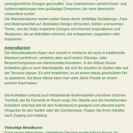
unvergleichliche Designs geschaffen. Das Unternehmen verleiht Innen- und
Außenumgebungen eine großartige Dimension, die viele überrascht.
Umwerfend schön!
Die Wandskulpturen werten jeden Raum durch vielfältige Gestaltungs-, Farb-
und Materialvielfalt auf. Abstraktes Design mit bunten, kühlen und warmen
Tönen, von der Natur inspirierte Designs mit irdischen Inspirationen und
Skulpturen, die an Aktivitäten erinnern, die entspannen, begeistern oder
inspirieren.
Anwendbarkeit
:
Die Wandskulpturen fügen sich sowohl in moderne als auch in traditionelle
Interieurs perfekt ein, verleihen aber auch einem Sitzungs- oder
Besprechungsraum ein interessantes Aussehen. In der Artisan House
Kollektion gibt es auch Wandobjekte, die sich für draußen im Garten oder auf
der Terrasse eignen. Es wird empfohlen, es an einem etwas geschützten Ort
zu platzieren. Auf diese Weise kann man viele Jahre Freude an einem
solchen Kauf haben.
Die Kollektion umfasst auch freistehende Bodenobjekte und einen schönen
Tischfuß, der für Dynamik im Raum sorgt. Die Objekte aus der freistehenden
Kollektion sind fast alle für den Außenbereich geeignet und allesamt wahre
Hingucker für den Garten oder die Dachterrasse. Fragen Sie Ihren Händler
nach Zugang zum Katalog.
Vielseitige Metallkunst
Dank seiner lebendigen, vielseitigen Designs wurde Artisan House als