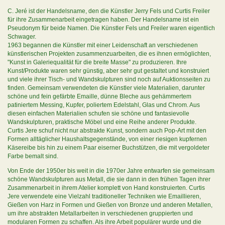
C. Jeré ist der Handelsname, den die Künstler Jerry Fels und Curtis Freiler
für ihre Zusammenarbeit eingetragen haben. Der Handelsname ist ein
Pseudonym für beide Namen. Die Künstler Fels und Freiler waren eigentlich
Schwager.
1963 begannen die Künstler mit einer Leidenschaft an verschiedenen
künstlerischen Projekten zusammenzuarbeiten, die es ihnen ermöglichten,
"Kunst in Galeriequalität für die breite Masse" zu produzieren. Ihre
Kunst/Produkte waren sehr günstig, aber sehr gut gestaltet und konstruiert
und viele ihrer Tisch- und Wandskulpturen sind noch auf Auktionsseiten zu
finden. Gemeinsam verwendeten die Künstler viele Materialien, darunter
schöne und fein gefärbte Emaille, dünne Bleche aus gehämmertem
patiniertem Messing, Kupfer, poliertem Edelstahl, Glas und Chrom. Aus
diesen einfachen Materialien schufen sie schöne und fantasievolle
Wandskulpturen, praktische Möbel und eine Reihe anderer Produkte.
Curtis Jere schuf nicht nur abstrakte Kunst, sondern auch Pop-Art mit den
Formen alltäglicher Haushaltsgegenstände, von einer riesigen kupfernen
Käsereibe bis hin zu einem Paar eiserner Buchstützen, die mit vergoldeter
Farbe bemalt sind.
Von Ende der 1950er bis weit in die 1970er Jahre entwarfen sie gemeinsam
schöne Wandskulpturen aus Metall, die sie dann in den frühen Tagen ihrer
Zusammenarbeit in ihrem Atelier komplett von Hand konstruierten. Curtis
Jere verwendete eine Vielzahl traditioneller Techniken wie Emaillieren,
Gießen von Harz in Formen und Gießen von Bronze und anderen Metallen,
um ihre abstrakten Metallarbeiten in verschiedenen gruppierten und
modularen Formen zu schaffen. Als ihre Arbeit populärer wurde und die