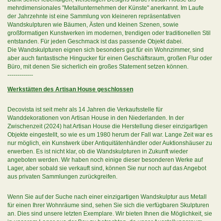
mehrdimensionales "Metallunternehmen der Künste" anerkannt. Im Laufe
der Jahrzehnte ist eine Sammlung von kleineren repräsentativen
Wandskulpturen wie Bäumen, Ästen und kleinen Szenen, sowie
großformatigen Kunstwerken im modernen, trendigen oder traditionellen Stil
entstanden. Für jeden Geschmack ist das passende Objekt dabei.
Die Wandskulpturen eignen sich besonders gut für ein Wohnzimmer, sind
aber auch fantastische Hingucker für einen Geschäftsraum, großen Flur oder
Büro, mit denen Sie sicherlich ein großes Statement setzen können.
-------------
Werkstätten des Artisan House geschlossen
Decovista ist seit mehr als 14 Jahren die Verkaufsstelle für
Wanddekorationen von Artisan House in den Niederlanden. In der
Zwischenzeit (2024) hat Artisan House die Herstellung dieser einzigartigen
Objekte eingestellt, so wie es um 1980 herum der Fall war. Lange Zeit war es
nur möglich, ein Kunstwerk über Antiquitätenhändler oder Auktionshäuser zu
erwerben. Es ist nicht klar, ob die Wandskulpturen in Zukunft wieder
angeboten werden. Wir haben noch einige dieser besonderen Werke auf
Lager, aber sobald sie verkauft sind, können Sie nur noch auf das Angebot
aus privaten Sammlungen zurückgreifen.
Wenn Sie auf der Suche nach einer einzigartigen Wandskulptur aus Metall
für einen Ihrer Wohnräume sind, sehen Sie sich die verfügbaren Skulpturen
an. Dies sind unsere letzten Exemplare. Wir bieten Ihnen die Möglichkeit, sie