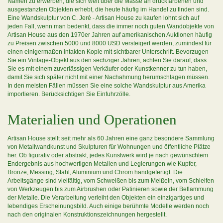
Namen zu erwerben, die sich weit über die Masse an druckfarbenen und
ausgestanzten Objekten erhebt, die heute häufig im Handel zu finden sind.
Eine Wandskulptur von C. Jeré - Artisan House zu kaufen lohnt sich auf
jeden Fall, wenn man bedenkt, dass die immer noch guten Wandobjekte von
Artisan House aus den 1970er Jahren auf amerikanischen Auktionen häufig
zu Preisen zwischen 5000 und 8000 USD versteigert werden, zumindest für
einen einigermaßen intakten Kopie mit sichtbarer Unterschrift. Bevorzugen
Sie ein Vintage-Objekt aus den sechziger Jahren, achten Sie darauf, dass
Sie es mit einem zuverlässigen Verkäufer oder Kunstkenner zu tun haben,
damit Sie sich später nicht mit einer Nachahmung herumschlagen müssen.
In den meisten Fällen müssen Sie eine solche Wandskulptur aus Amerika
importieren. Berücksichtigen Sie Einfuhrzölle.
Materialien und Operationen
Artisan House stellt seit mehr als 60 Jahren eine ganz besondere Sammlung
von Metallwandkunst und Skulpturen für Wohnungen und öffentliche Plätze
her. Ob figurativ oder abstrakt, jedes Kunstwerk wird je nach gewünschtem
Endergebnis aus hochwertigen Metallen und Legierungen wie Kupfer,
Bronze, Messing, Stahl, Aluminium und Chrom handgefertigt. Die
Arbeitsgänge sind vielfältig, vom Schweißen bis zum Meißeln, vom Schleifen
von Werkzeugen bis zum Airbrushen oder Patinieren sowie der Beflammung
der Metalle. Die Verarbeitung verleiht den Objekten ein einzigartiges und
lebendiges Erscheinungsbild. Auch einige berühmte Modelle werden noch
nach den originalen Konstruktionszeichnungen hergestellt.