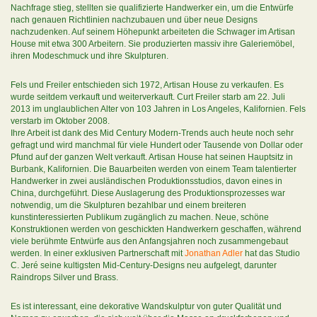
Nachfrage stieg, stellten sie qualifizierte Handwerker ein, um die Entwürfe
nach genauen Richtlinien nachzubauen und über neue Designs
nachzudenken. Auf seinem Höhepunkt arbeiteten die Schwager im Artisan
House mit etwa 300 Arbeitern. Sie produzierten massiv ihre Galeriemöbel,
ihren Modeschmuck und ihre Skulpturen.
Fels und Freiler entschieden sich 1972, Artisan House zu verkaufen. Es
wurde seitdem verkauft und weiterverkauft. Curt Freiler starb am 22. Juli
2013 im unglaublichen Alter von 103 Jahren in Los Angeles, Kalifornien. Fels
verstarb im Oktober 2008.
Ihre Arbeit ist dank des Mid Century Modern-Trends auch heute noch sehr
gefragt und wird manchmal für viele Hundert oder Tausende von Dollar oder
Pfund auf der ganzen Welt verkauft. Artisan House hat seinen Hauptsitz in
Burbank, Kalifornien. Die Bauarbeiten werden von einem Team talentierter
Handwerker in zwei ausländischen Produktionsstudios, davon eines in
China, durchgeführt. Diese Auslagerung des Produktionsprozesses war
notwendig, um die Skulpturen bezahlbar und einem breiteren
kunstinteressierten Publikum zugänglich zu machen. Neue, schöne
Konstruktionen werden von geschickten Handwerkern geschaffen, während
viele berühmte Entwürfe aus den Anfangsjahren noch zusammengebaut
werden. In einer exklusiven Partnerschaft mit
Jonathan Adler
hat das Studio
C. Jeré seine kultigsten Mid-Century-Designs neu aufgelegt, darunter
Raindrops Silver und Brass.
Es ist interessant, eine dekorative Wandskulptur von guter Qualität und