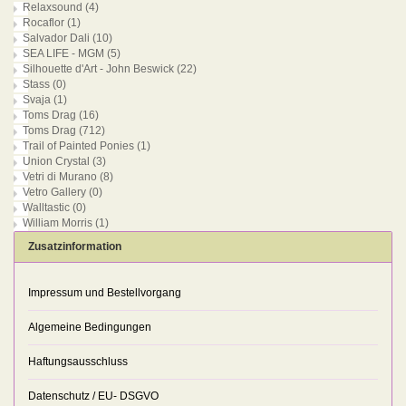
Relaxsound
(4)
Rocaflor
(1)
Salvador Dali
(10)
SEA LIFE - MGM
(5)
Silhouette d'Art - John Beswick
(22)
Stass
(0)
Svaja
(1)
Toms Drag
(16)
Toms Drag
(712)
Trail of Painted Ponies
(1)
Union Crystal
(3)
Vetri di Murano
(8)
Vetro Gallery
(0)
Walltastic
(0)
William Morris
(1)
Zusatzinformation
Impressum und Bestellvorgang
Algemeine Bedingungen
Haftungsausschluss
Datenschutz / EU- DSGVO