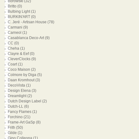
Borowski
(32)
Britto
(0)
Bulbing Light
(1)
BURKIN'ART
(0)
C. Jeré - Artisan House
(78)
Carmani
(9)
Carneol
(1)
Casablanca Deco-Art
(9)
CC
(0)
Cheha
(1)
Clayre & Eef
(0)
CleverClocks
(9)
Coart
(1)
Coco Maison
(2)
Colmore by Diga
(5)
Daan Kromhout
(3)
DecoVista
(1)
Design Elena
(3)
Dreamlight
(2)
Dutch Design Label
(2)
Dutch-LL
(6)
Fancy Flames
(1)
Forchino
(21)
Frame-Art GaSp
(8)
Frith
(50)
Gilde
(1)
Gino Colleona
(1)