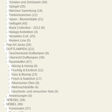
Schalen und Schüsseln
(56)
Spiegel
(35)
Märchen Sammlung
(18)
Tierkreiszeichen
(12)
Vasen - Blumentöpfe
(21)
Geflügelt
(40)
Black Collection - 2012
(6)
Malaga Kollektion
(3)
Versailles Coll.
(25)
Modern Line
(5)
Pop-Art Jacky
(26)
DUFTLAMPEN
(111)
Geschenksets Duftlampen
(6)
Übersicht Duftlampen
(39)
Raumduften
(67)
Würzig & Holzig
(9)
Fruchtig & Exotisch
(11)
Süss & Blumig
(23)
Frisch & Natürlich
(17)
Ätherischen Ölen
(9)
Weihnachtsdüfte
(4)
Geschenk- und versuchen Sets
(5)
Anweisungen
(0)
SPIEGEL
(38)
MÖBEL
(96)
Kommoden
(37)