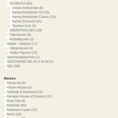
SCHMUCK
(65)
Unisex Armbänder
(8)
Karma Armbänder XS
(33)
Karma Armbänder Classic
(16)
Karma Schmuck
(61)
Taschen Holz
(3)
ABENDTASCHEN
(28)
Pillendosen
(9)
Kristallfiguren
(3)
Garten - Outdoor
(17)
Hängesessel
(4)
Garten Figuren
(15)
Geschenkgutschein
(1)
GESCHENKE BIS ZU € 50
(674)
NEU
(98)
Marken:
African Art
(9)
Artisan House
(0)
Ashleigh & Burwood
(24)
Baroque House of Classics
(12)
Body Talk
(6)
BodyTalk
(60)
Bohemia Crystal
(10)
BoHo
(36)