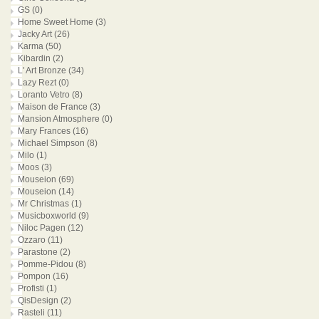
GS
(0)
Home Sweet Home
(3)
Jacky Art
(26)
Karma
(50)
Kibardin
(2)
L' Art Bronze
(34)
Lazy Rezt
(0)
Loranto Vetro
(8)
Maison de France
(3)
Mansion Atmosphere
(0)
Mary Frances
(16)
Michael Simpson
(8)
Milo
(1)
Moos
(3)
Mouseion
(69)
Mouseion
(14)
Mr Christmas
(1)
Musicboxworld
(9)
Niloc Pagen
(12)
Ozzaro
(11)
Parastone
(2)
Pomme-Pidou
(8)
Pompon
(16)
Profisti
(1)
QisDesign
(2)
Rasteli
(11)