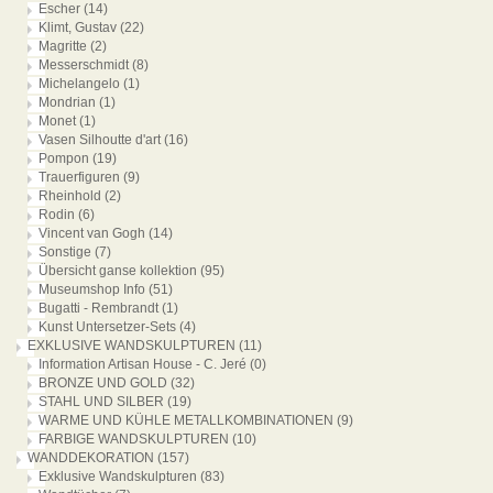
Escher
(14)
Klimt, Gustav
(22)
Magritte
(2)
Messerschmidt
(8)
Michelangelo
(1)
Mondrian
(1)
Monet
(1)
Vasen Silhoutte d'art
(16)
Pompon
(19)
Trauerfiguren
(9)
Rheinhold
(2)
Rodin
(6)
Vincent van Gogh
(14)
Sonstige
(7)
Übersicht ganse kollektion
(95)
Museumshop Info
(51)
Bugatti - Rembrandt
(1)
Kunst Untersetzer-Sets
(4)
EXKLUSIVE WANDSKULPTUREN
(11)
Information Artisan House - C. Jeré
(0)
BRONZE UND GOLD
(32)
STAHL UND SILBER
(19)
WARME UND KÜHLE METALLKOMBINATIONEN
(9)
FARBIGE WANDSKULPTUREN
(10)
WANDDEKORATION
(157)
Exklusive Wandskulpturen
(83)