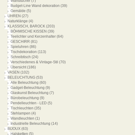
Wandtücher
(7)
Budget-Line Wand dekoration
(39)
Gemälde
(5)
UHREN
(27)
Naturklänge
(4)
KLASSISCH, BAROCK
(203)
BÓHMISCHE KISSEN
(39)
Teelichter und Kerzenhalter
(64)
GESCHIRR
(81)
Spieluhren
(86)
Tischdekoration
(113)
Schreibtisch
(24)
Verschiedenes & Vintage-Stil
(70)
Übersicht
(186)
VASEN
(102)
BELEUCHTUNG
(53)
Alle Beleuchtung
(60)
Gadget-Beleuchtung
(9)
Glaskunst Beleuchtung
(7)
Bürobeleuchtung
(9)
Pendelleuchten - LED
(5)
Tischleuchten
(35)
Stehlampen
(4)
Wandleuchten
(1)
Industrielle Beleuchtung
(14)
BIJOUX
(63)
Halsketten
(5)