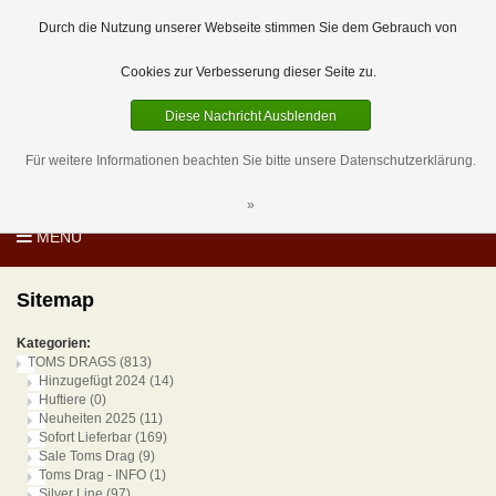
EUR
DE
0 Artikel
Durch die Nutzung unserer Webseite stimmen Sie dem Gebrauch von
Cookies zur Verbesserung dieser Seite zu.
Diese Nachricht Ausblenden
Für weitere Informationen beachten Sie bitte unsere Datenschutzerklärung.
»
MENU
Sitemap
Kategorien:
TOMS DRAGS
(813)
Hinzugefügt 2024
(14)
Huftiere
(0)
Neuheiten 2025
(11)
Sofort Lieferbar
(169)
Sale Toms Drag
(9)
Toms Drag - INFO
(1)
Silver Line
(97)