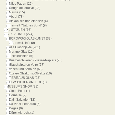
Niloc Pagen
(22)
Übrige dekorative
(28)
Mäuse
(15)
Vögel
(78)
Afrikanisch und ethnisch
(4)
Tierwelt "Natures Bond"
(9)
XL STATUEN
(76)
GLASKUNST
(224)
BOROWSKI GLASKUNST
(33)
Borowski Info
(0)
Alle Glasobjekte
(201)
Murano-Glas
(10)
Tischleuchten
(5)
Briefbeschwerer - Presse-Papiers
(23)
Glasskulpturen Vetro
(77)
Vasen und Schalen
(68)
Ozzaro Glaskunst-Objekte
(10)
TIERE AUS GLAS
(23)
GLASBILDER ANDERE
(1)
MUSEUMS SHOP
(91)
Clodt, Peter
(1)
Corneille
(2)
Dali, Salvador
(12)
Da Vinci, Leonardo
(6)
Degas
(9)
Dürer, Albrecht
(1)