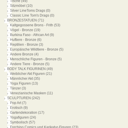
Tische
(49)
Sitzmöbel
(10)
Silver LineToms Drags
(0)
Classic Line Tom's Drags
(0)
BRONZESTATUEN
(71)
Kaltgegossene Brons - Frith
(53)
Vögel - Bronze
(19)
Burkina Faso - African Art
(9)
Huftiere - Bronze
(6)
Reptilien - Bronze
(3)
Europäische Wildtiere - Bronze
(5)
Andere Bronze
(4)
Menschliche Figuren - Bronze
(5)
Andere Tiere - Bronze
(5)
BODY TALK FIGURINEN
(49)
Weiblicher Akt Figuren
(21)
Männlicher Akt
(35)
Yoga Figuren
(13)
Tänzer
(3)
Venezianische Masken
(11)
SCULPTUREN
(242)
Pop Art
(7)
Erotisch
(9)
Gartendekoration
(17)
Yogafiguren
(24)
Symbolisch
(57)
Forchino Comics und Karikatur-Figuren
(23)