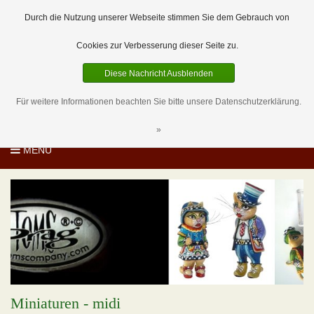
EUR
DE
0 Artikel
Durch die Nutzung unserer Webseite stimmen Sie dem Gebrauch von
Cookies zur Verbesserung dieser Seite zu.
Diese Nachricht Ausblenden
Für weitere Informationen beachten Sie bitte unsere Datenschutzerklärung.
»
MENU
Miniaturen - midi