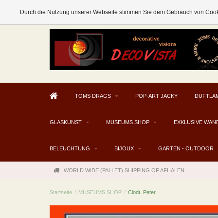
AFHALEN MOGELIJK V.A. € 300
Durch die Nutzung unserer Webseite stimmen Sie dem Gebrauch von Cooki
TOMS DRAGS
POP-ART JACKY
DUFTLA
GLASKUNST
MUSEUMS SHOP
EXKLUSIVE WAN
BELEUCHTUNG
BIJOUX
GARTEN - OUTDOOR
WORLD WIDE (PALLET) SHIPPING OF AFHALEN
Startseite
/
MUSEUMS SHOP
/
Clodt, Peter