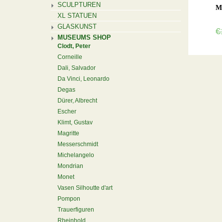
SCULPTUREN
M
XL STATUEN
GLASKUNST
€
MUSEUMS SHOP
Clodt, Peter
Corneille
Dali, Salvador
Da Vinci, Leonardo
Degas
Dürer, Albrecht
Escher
Klimt, Gustav
Magritte
Messerschmidt
Michelangelo
Mondrian
Monet
Vasen Silhoutte d'art
Pompon
Trauerfiguren
Rheinhold