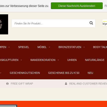
EUR
es zur Verbesserung dieser Seite zu.
Diese Nachricht Ausblenden
F
MPEN
SPIEGEL
MÖBEL
BRONZESTATUEN
BODY TAL
DSKULPTUREN
WANDDEKORATION
UHREN
NATURKLÄNGE
GESCHENKGUTSCHEIN
GESCHENKE BIS ZU € 50
NEU
FREE GIFT WRAP
REAL AND CUSTOMER REVIE