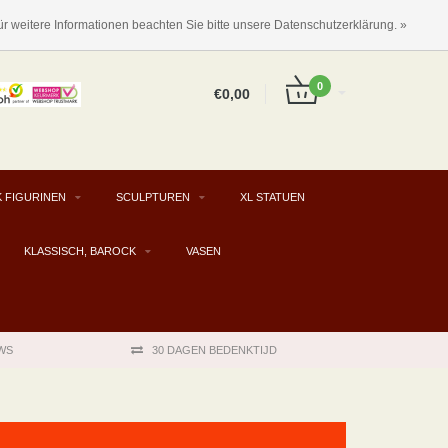
DE
ANMELDEN
KUNDENKONTO ANLEGEN
ür weitere Informationen beachten Sie bitte unsere Datenschutzerklärung. »
0
€0,00
K FIGURINEN
SCULPTUREN
XL STATUEN
KLASSISCH, BAROCK
VASEN
WS
30 DAGEN BEDENKTIJD