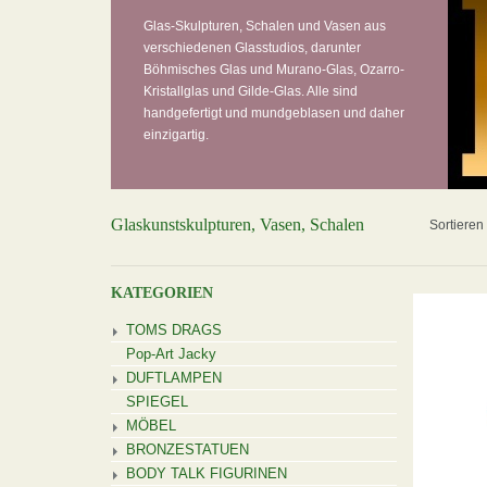
Glas-Skulpturen, Schalen und Vasen aus
verschiedenen Glasstudios, darunter
Böhmisches Glas und Murano-Glas, Ozarro-
Kristallglas und Gilde-Glas. Alle sind
handgefertigt und mundgeblasen und daher
einzigartig.
Glaskunstskulpturen, Vasen, Schalen
Sortieren
KATEGORIEN
TOMS DRAGS
Pop-Art Jacky
DUFTLAMPEN
SPIEGEL
MÖBEL
BRONZESTATUEN
BODY TALK FIGURINEN