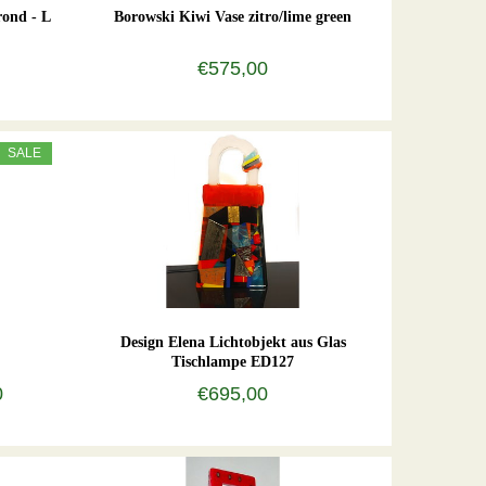
ond - L
Borowski Kiwi Vase zitro/lime green
€575,00
SALE
Design Elena Lichtobjekt aus Glas
Tischlampe ED127
0
€695,00