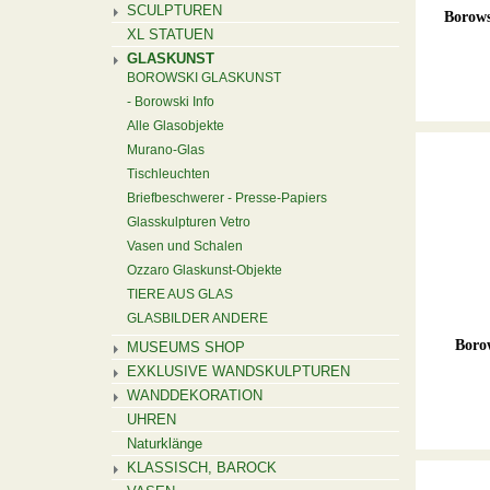
SCULPTUREN
Borows
XL STATUEN
GLASKUNST
BOROWSKI GLASKUNST
Borowski Info
Alle Glasobjekte
Murano-Glas
Tischleuchten
Briefbeschwerer - Presse-Papiers
Glasskulpturen Vetro
Vasen und Schalen
Ozzaro Glaskunst-Objekte
TIERE AUS GLAS
GLASBILDER ANDERE
Boro
MUSEUMS SHOP
EXKLUSIVE WANDSKULPTUREN
WANDDEKORATION
UHREN
Naturklänge
KLASSISCH, BAROCK