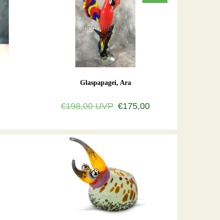
Glaspapagei, Ara
€198,00
UVP
€175,00