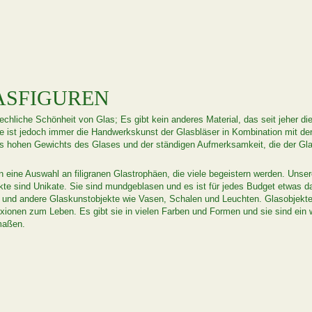
ASFIGUREN
echliche Schönheit von Glas; Es gibt kein anderes Material, das seit jeher di
e ist jedoch immer die Handwerkskunst der Glasbläser in Kombination mit d
s hohen Gewichts des Glases und der ständigen Aufmerksamkeit, die der Glasbl
n eine Auswahl an filigranen Glastrophäen, die viele begeistern werden. Uns
ekte sind Unikate. Sie sind mundgeblasen und es ist für jedes Budget etwas 
e und andere Glaskunstobjekte wie Vasen, Schalen und Leuchten. Glasobjekte 
lexionen zum Leben. Es gibt sie in vielen Farben und Formen und sie sind e
maßen.