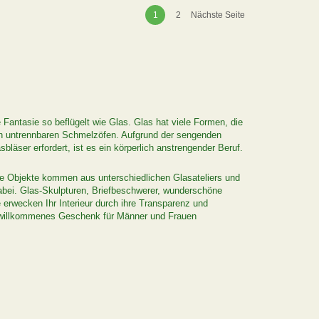
1
2
Nächste Seite
e Fantasie so beflügelt wie Glas. Glas hat viele Formen, die
en untrennbaren Schmelzöfen. Aufgrund der sengenden
äser erfordert, ist es ein körperlich anstrengender Beruf.
ere Objekte kommen aus unterschiedlichen Glasateliers und
dabei. Glas-Skulpturen, Briefbeschwerer, wunderschöne
erwecken Ihr Interieur durch ihre Transparenz und
in willkommenes Geschenk für Männer und Frauen