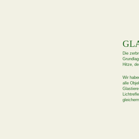
GL
Die zerbr
Grundlag
Hitze, de
Wir habe
alle Obj
Glastier
Lichtref
gleicher