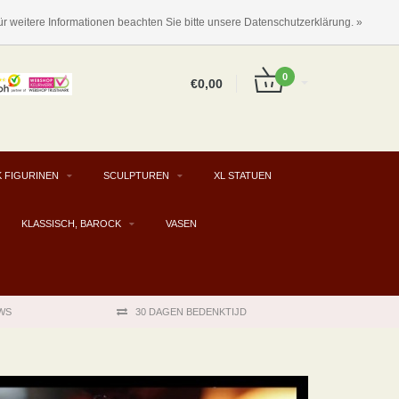
DE
ANMELDEN
KUNDENKONTO ANLEGEN
ür weitere Informationen beachten Sie bitte unsere Datenschutzerklärung. »
0
€0,00
K FIGURINEN
SCULPTUREN
XL STATUEN
KLASSISCH, BAROCK
VASEN
WS
30 DAGEN BEDENKTIJD