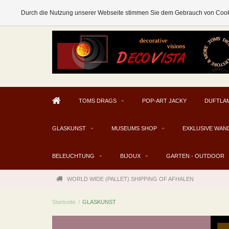
AFHALEN MOGELIJK V.A. € 300
Durch die Nutzung unserer Webseite stimmen Sie dem Gebrauch von Cooki
TOMS DRAGS
POP-ART JACKY
DUFTLA
GLASKUNST
MUSEUMS SHOP
EXKLUSIVE WAN
BELEUCHTUNG
BIJOUX
GARTEN - OUTDOOR
WORLD WIDE (PALLET) SHIPPING OF AFHALEN
Startseite
/
GLASKUNST