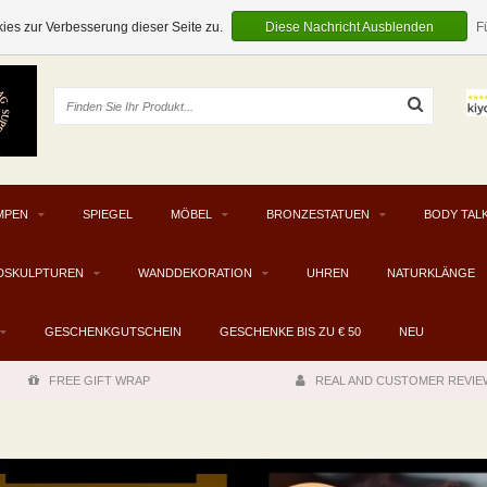
EUR
es zur Verbesserung dieser Seite zu.
Diese Nachricht Ausblenden
F
MPEN
SPIEGEL
MÖBEL
BRONZESTATUEN
BODY TAL
DSKULPTUREN
WANDDEKORATION
UHREN
NATURKLÄNGE
GESCHENKGUTSCHEIN
GESCHENKE BIS ZU € 50
NEU
FREE GIFT WRAP
REAL AND CUSTOMER REVIE