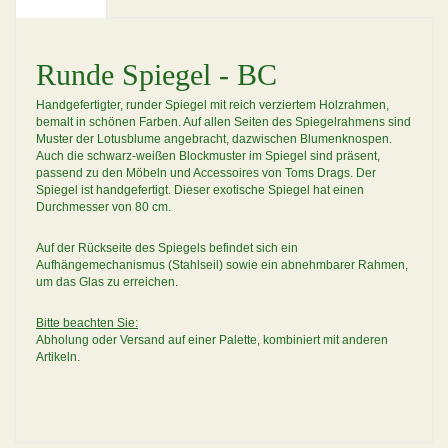
Runde Spiegel - BC
Handgefertigter, runder Spiegel mit reich verziertem Holzrahmen,
bemalt in schönen Farben. Auf allen Seiten des Spiegelrahmens sind
Muster der Lotusblume angebracht, dazwischen Blumenknospen.
Auch die schwarz-weißen Blockmuster im Spiegel sind präsent,
passend zu den Möbeln und Accessoires von Toms Drags. Der
Spiegel ist handgefertigt. Dieser exotische Spiegel hat einen
Durchmesser von 80 cm.
Auf der Rückseite des Spiegels befindet sich ein
Aufhängemechanismus (Stahlseil) sowie ein abnehmbarer Rahmen,
um das Glas zu erreichen.
Bitte beachten Sie:
Abholung oder Versand auf einer Palette, kombiniert mit anderen
Artikeln.