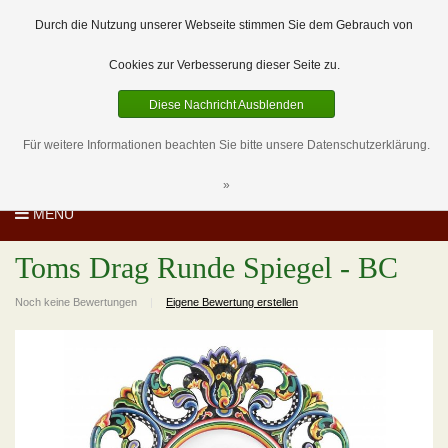
EUR
DE
0 Artikel
Durch die Nutzung unserer Webseite stimmen Sie dem Gebrauch von
Cookies zur Verbesserung dieser Seite zu.
Diese Nachricht Ausblenden
Für weitere Informationen beachten Sie bitte unsere Datenschutzerklärung.
»
MENU
Toms Drag Runde Spiegel - BC
Noch keine Bewertungen
|
Eigene Bewertung erstellen