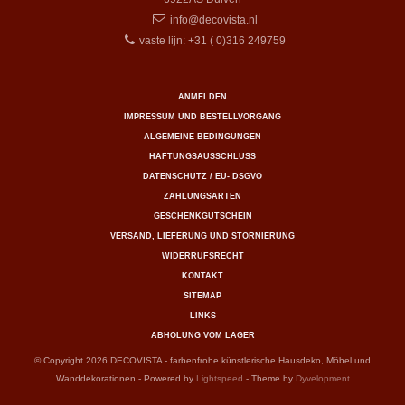
info@decovista.nl
vaste lijn: +31 ( 0)316 249759
ANMELDEN
IMPRESSUM UND BESTELLVORGANG
ALGEMEINE BEDINGUNGEN
HAFTUNGSAUSSCHLUSS
DATENSCHUTZ / EU- DSGVO
ZAHLUNGSARTEN
GESCHENKGUTSCHEIN
VERSAND, LIEFERUNG UND STORNIERUNG
WIDERRUFSRECHT
KONTAKT
SITEMAP
LINKS
ABHOLUNG VOM LAGER
© Copyright 2026 DECOVISTA - farbenfrohe künstlerische Hausdeko, Möbel und
Wanddekorationen - Powered by
Lightspeed
- Theme by
Dyvelopment