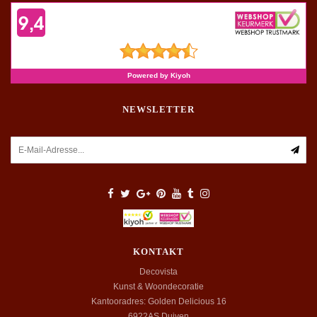
NEWSLETTER
KONTAKT
Decovista
Kunst & Woondecoratie
Kantooradres: Golden Delicious 16
6922AS
Duiven