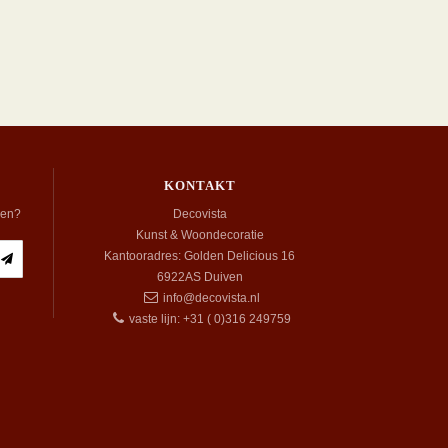
KONTAKT
ben?
Decovista
Kunst & Woondecoratie
Kantooradres: Golden Delicious 16
6922AS
Duiven
info@decovista.nl
vaste lijn: +31 ( 0)316 249759