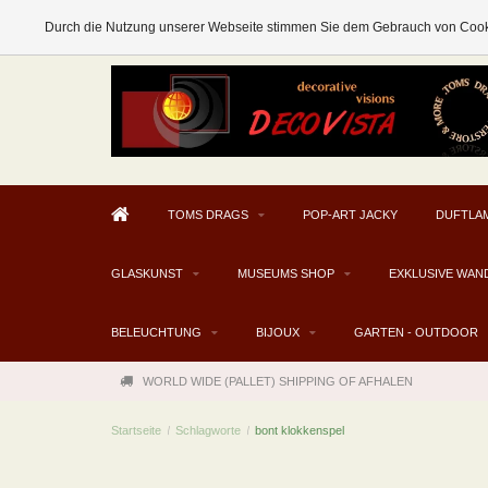
AFHALEN MOGELIJK V.A. € 300
Durch die Nutzung unserer Webseite stimmen Sie dem Gebrauch von Cooki
TOMS DRAGS
POP-ART JACKY
DUFTLA
GLASKUNST
MUSEUMS SHOP
EXKLUSIVE WAN
BELEUCHTUNG
BIJOUX
GARTEN - OUTDOOR
WORLD WIDE (PALLET) SHIPPING OF AFHALEN
Startseite
/
Schlagworte
/
bont klokkenspel