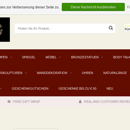
EUR
es zur Verbesserung dieser Seite zu.
Diese Nachricht Ausblenden
F
MPEN
SPIEGEL
MÖBEL
BRONZESTATUEN
BODY TAL
DSKULPTUREN
WANDDEKORATION
UHREN
NATURKLÄNGE
GESCHENKGUTSCHEIN
GESCHENKE BIS ZU € 50
NEU
FREE GIFT WRAP
REAL AND CUSTOMER REVIE