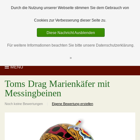
EUR
DE
0 Artikel
Durch die Nutzung unserer Webseite stimmen Sie dem Gebrauch von
Cookies zur Verbesserung dieser Seite zu.
Diese Nachricht Ausblenden
Für weitere Informationen beachten Sie bitte unsere Datenschutzerklärung.
»
MENU
Toms Drag Marienkäfer mit
Messingbeinen
Noch keine Bewertungen
|
Eigene Bewertung erstellen