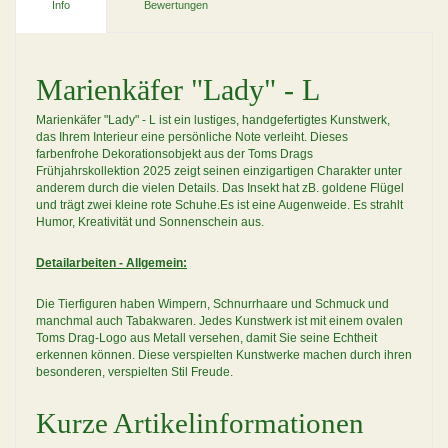
Info
Bewertungen
Marienkäfer "Lady" - L
Marienkäfer "Lady" - L ist ein lustiges, handgefertigtes Kunstwerk,
das Ihrem Interieur eine persönliche Note verleiht. Dieses
farbenfrohe Dekorationsobjekt aus der Toms Drags
Frühjahrskollektion 2025 zeigt seinen einzigartigen Charakter unter
anderem durch die vielen Details. Das Insekt hat zB. goldene Flügel
und trägt zwei kleine rote Schuhe.Es ist eine Augenweide. Es strahlt
Humor, Kreativität und Sonnenschein aus.
Detailarbeiten - Allgemein:
Die Tierfiguren haben Wimpern, Schnurrhaare und Schmuck und
manchmal auch Tabakwaren. Jedes Kunstwerk ist mit einem ovalen
Toms Drag-Logo aus Metall versehen, damit Sie seine Echtheit
erkennen können. Diese verspielten Kunstwerke machen durch ihren
besonderen, verspielten Stil Freude.
Kurze Artikelinformationen