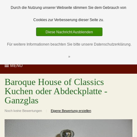
EUR
DE
0 Artikel
Durch die Nutzung unserer Webseite stimmen Sie dem Gebrauch von
Cookies zur Verbesserung dieser Seite zu.
Diese Nachricht Ausblenden
Für weitere Informationen beachten Sie bitte unsere Datenschutzerklärung.
»
MENU
Baroque House of Classics
Kuchen oder Abdeckplatte -
Ganzglas
Noch keine Bewertungen
|
Eigene Bewertung erstellen