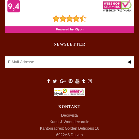
NEWSLETTER
KONTAKT
Decovista
Kunst & Woondecoratie
Kantooradres: Golden Delicious 16
6922AS
Duiven