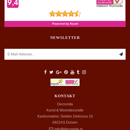
NEWSLETTER
KONTAKT
Decovista
Kunst & Woondecoratie
Kantooradres: Golden Delicious 16
6922AS
Duiven
info@decovista.nl