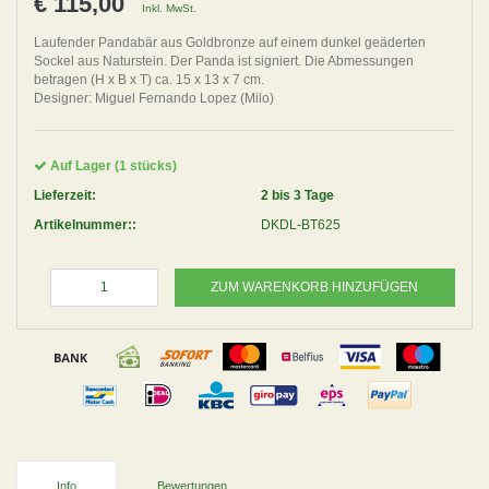
€ 115,00
Inkl. MwSt.
Laufender Pandabär aus Goldbronze auf einem dunkel geäderten
Sockel aus Naturstein. Der Panda ist signiert. Die Abmessungen
betragen (H x B x T) ca. 15 x 13 x 7 cm.
Designer: Miguel Fernando Lopez (Milo)
Auf Lager (1 stücks)
Lieferzeit:
2 bis 3 Tage
Artikelnummer::
DKDL-BT625
ZUM WARENKORB HINZUFÜGEN
Info
Bewertungen